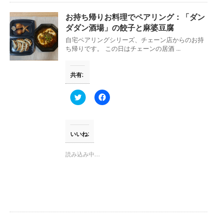
い
し
ウ
て
お持ち帰りお料理でペアリング：「ダン
ィ
く
ン
だ
ダダン酒場」の餃子と麻婆豆腐
ド
さ
ウ
い
自宅ペアリングシリーズ、チェーン店からのお持
で
(
ち帰りです。 この日はチェーンの居酒 ...
開
新
き
し
ま
い
す
ウ
共有:
)
ィ
ン
ド
ウ
ク
F
で
リ
a
開
ッ
c
き
ク
e
ま
し
b
す
て
o
)
T
o
いいね:
w
k
i
で
t
共
読み込み中…
t
有
e
す
r
る
で
に
共
は
有
ク
(
リ
新
ッ
し
ク
い
し