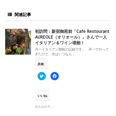
関連記事
初訪問：新宿御苑前「Cafe Restourant
AUREOLE（オリオール）」さんで一人
イタリアン＆ワイン堪能！
月一イタリアン開拓の記録です。 月一でやって
きたけど、次はいつなん ...
共有:
ク
F
リ
a
ッ
c
ク
e
し
b
て
o
T
o
いいね:
w
k
i
で
t
共
読み込み中…
t
有
e
す
r
る