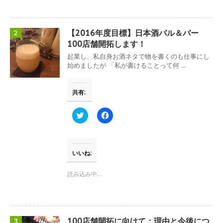
r
る
で
に
共
は
有
ク
(
リ
【2016年度目標】日本酒バル＆バー
2
新
ッ
し
ク
100店舗開拓します！
い
し
ウ
て
起業し、私自身お酒ネタで物を書くのも仕事にし
ィ
く
始めましたが 「私が書けることって何 ...
ン
だ
ド
さ
ウ
い
で
(
共有:
開
新
き
し
ま
い
す
ウ
ク
F
)
ィ
リ
a
ン
ッ
c
ド
ク
e
ウ
し
b
で
て
o
開
T
o
いいね:
き
w
k
ま
i
で
す
t
共
読み込み中…
)
t
有
e
す
r
る
で
に
共
は
有
ク
(
リ
100店舗開拓に向けて：理由と今後につ
3