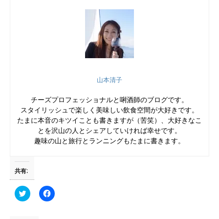
山本清子
チーズプロフェッショナルと唎酒師のブログです。
スタイリッシュで楽しく美味しい飲食空間が大好きです。
たまに本音のキツイことも書きますが（苦笑）、大好きなこ
とを沢山の人とシェアしていければ幸せです。
趣味の山と旅行とランニングもたまに書きます。
共有:
ク
F
リ
a
ッ
c
ク
e
し
b