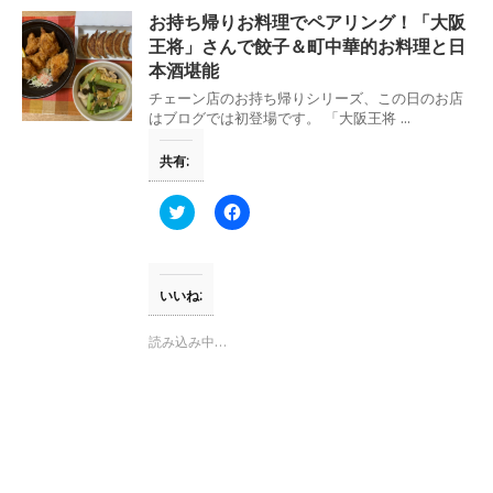
ウ
て
お持ち帰りお料理でペアリング！「大阪
ィ
く
ン
だ
王将」さんで餃子＆町中華的お料理と日
ド
さ
本酒堪能
ウ
い
で
(
開
新
チェーン店のお持ち帰りシリーズ、この日のお店
き
し
はブログでは初登場です。 「大阪王将 ...
ま
い
す
ウ
)
ィ
共有:
ン
ド
ウ
ク
F
で
リ
a
開
ッ
c
き
ク
e
ま
し
b
す
て
o
)
T
o
いいね:
w
k
i
で
t
共
読み込み中…
t
有
e
す
r
る
で
に
共
は
有
ク
(
リ
新
ッ
し
ク
い
し