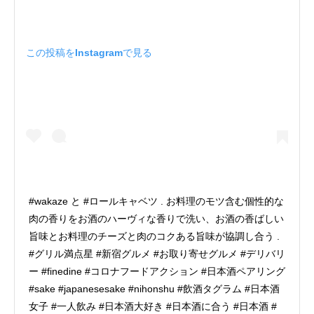
この投稿をInstagramで見る
#wakaze と #ロールキャベツ . お料理のモツ含む個性的な
肉の香りをお酒のハーヴィな香りで洗い、お酒の香ばしい
旨味とお料理のチーズと肉のコクある旨味が協調し合う .
#グリル満点星 #新宿グルメ #お取り寄せグルメ #デリバリ
ー #finedine #コロナフードアクション #日本酒ペアリング
#sake #japanesesake #nihonshu #飲酒タグラム #日本酒
女子 #一人飲み #日本酒大好き #日本酒に合う #日本酒 #