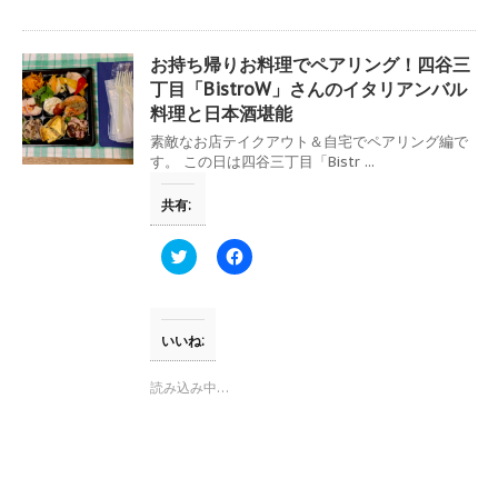
で
に
共
は
有
ク
(
リ
お持ち帰りお料理でペアリング！四谷三
新
ッ
し
ク
丁目「BistroW」さんのイタリアンバル
い
し
料理と日本酒堪能
ウ
て
ィ
く
素敵なお店テイクアウト＆自宅でペアリング編で
ン
だ
ド
さ
す。 この日は四谷三丁目「Bistr ...
ウ
い
で
(
開
新
共有:
き
し
ま
い
す
ウ
ク
F
)
ィ
リ
a
ン
ッ
c
ド
ク
e
ウ
し
b
で
て
o
開
T
o
いいね:
き
w
k
ま
i
で
す
t
共
読み込み中…
)
t
有
e
す
r
る
で
に
共
は
有
ク
(
リ