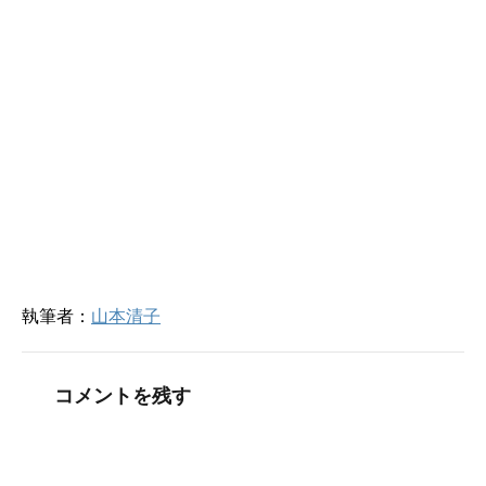
ド
さ
ウ
い
で
(
開
新
き
し
ま
い
す
ウ
)
ィ
ン
ド
ウ
で
開
き
ま
す
)
執筆者：
山本清子
コメントを残す