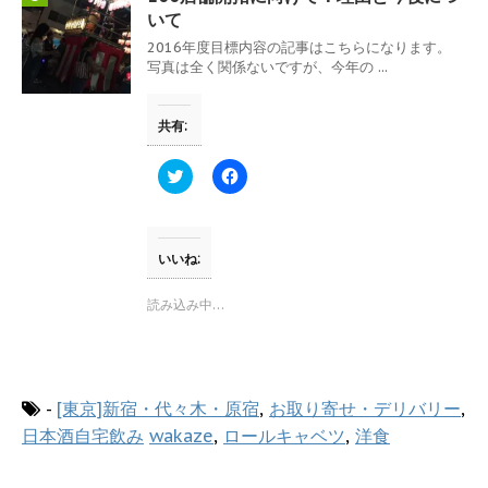
新
ッ
し
ク
いて
い
し
ウ
て
2016年度目標内容の記事はこちらになります。
ィ
く
写真は全く関係ないですが、今年の ...
ン
だ
ド
さ
ウ
い
で
(
共有:
開
新
き
し
ま
い
す
ウ
ク
F
)
ィ
リ
a
ン
ッ
c
ド
ク
e
ウ
し
b
で
て
o
開
T
o
いいね:
き
w
k
ま
i
で
す
t
共
読み込み中…
)
t
有
e
す
r
る
で
に
共
は
有
ク
(
リ
-
[東京]新宿・代々木・原宿
,
お取り寄せ・デリバリー
,
新
ッ
し
ク
日本酒自宅飲み
wakaze
,
ロールキャベツ
,
洋食
い
し
ウ
て
ィ
く
ン
だ