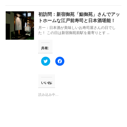
新
ッ
し
ク
い
し
ウ
て
初訪問：新宿御苑「鮨御苑」さんでアッ
ィ
く
ン
だ
トホームな江戸前寿司と日本酒堪能！
ド
さ
ウ
い
月一：日本酒が美味しいお寿司屋さんの日でし
で
(
た！ この日は新宿御苑前駅を最寄りとす ...
開
新
き
し
ま
い
す
ウ
共有:
)
ィ
ン
ド
ウ
ク
F
で
リ
a
開
ッ
c
き
ク
e
ま
し
b
す
て
o
)
T
o
いいね:
w
k
i
で
t
共
読み込み中…
t
有
e
す
r
る
で
に
共
は
有
ク
(
リ
新
ッ
し
ク