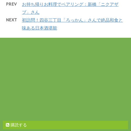
ウ
て
PREV
お持ち帰りお料理でペアリング：新橋「ニクアザ
ィ
く
ン
だ
ブ」さん
ド
さ
ウ
い
NEXT
初訪問！四谷三丁目「ろっかん」さんで絶品和食と
で
(
開
新
き
し
味ある日本酒堪能
ま
い
す
ウ
)
ィ
ン
ド
ウ
で
開
き
ま
す
)
購読する