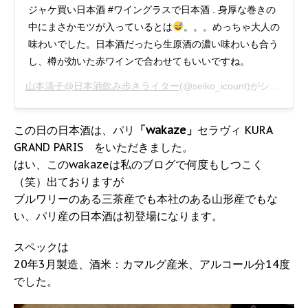
ジャケ買い日本酒 #ワイングラスで日本酒 . 身厚な巻きの
中にまさかモツが入っているとは
。。。めっちゃ大人の
味わいでした。日本酒だったら生原酒の濃い味わいも合う
し、樽が効いた赤ワインで合わせてもいいですね。
山本清子@日本酒飲み歩きライター
(@seiko_icount)がシェアした投稿 -
この日の日本酒は、パリ
「wakaze」
セラヴィ KURA
GRAND PARIS をいただきました。
はい、このwakazeは私のブログで何度もしつこく
（笑）出ておりますが
ブルワリーのある三茶産でも本社のある山形産でもな
い、パリ産の日本酒は初登場になります。
スペックは
20年3月製造、酒米：カマルグ産米、アルコール分14度
でした。