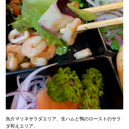
魚介マリネサラダエリア、生ハムと鴨のローストのサラ
ダ和えエリア、