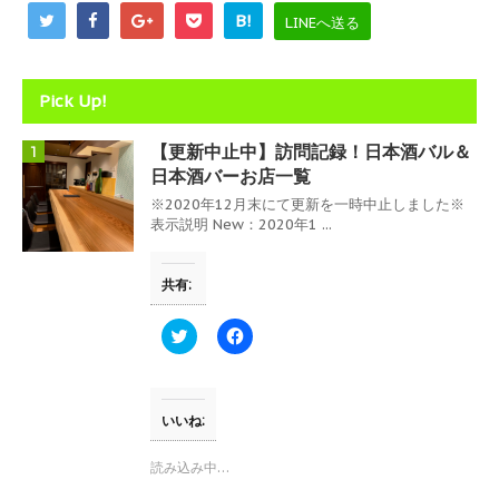
)
B!
LINEへ送る
Pick Up!
【更新中止中】訪問記録！日本酒バル＆
1
日本酒バーお店一覧
※2020年12月末にて更新を一時中止しました※
表示説明 New：2020年1 ...
共有:
ク
F
リ
a
ッ
c
ク
e
し
b
て
o
T
o
いいね:
w
k
i
で
t
共
読み込み中…
t
有
e
す