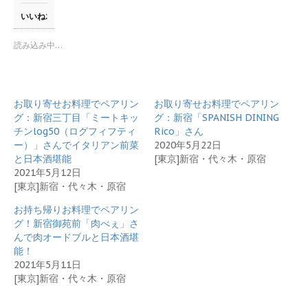
て
o
T
o
いいね:
w
k
i
で
t
共
読み込み中…
t
有
e
す
r
る
で
に
共
は
有
ク
お取り寄せお料理でペアリン
お取り寄せお料理でペアリン
(
リ
新
ッ
グ：新宿三丁目「ミートキッ
グ：新宿「SPANISH DINING
し
ク
チンlog50（ログフィフティ
Rico」さん
い
し
ウ
て
ー）」さんでイタリアン前菜
2020年5月22日
ィ
く
と日本酒堪能
[東京]新宿・代々木・原宿
ン
だ
ド
さ
2021年5月12日
ウ
い
[東京]新宿・代々木・原宿
で
(
開
新
き
し
お持ち帰りお料理でペアリン
ま
い
す
ウ
グ！新宿御苑前「肉べぇ」さ
)
ィ
んで肉オードブルと日本酒堪
ン
ド
能！
ウ
2021年5月11日
で
開
[東京]新宿・代々木・原宿
き
ま
す