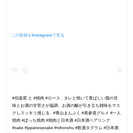
この投稿をInstagramで見る
#伯楽星 と #焼肉 #ロース . タレと焼いて香ばしい脂の甘
味とお酒の甘苦さが協調、お酒の酸が引き立ち雑味をマス
クしスッキリ感じる . #青山まんぷく #表参道グルメ #一人
焼肉 #ぼっち焼肉 #焼肉と日本酒 #日本酒ペアリング
#sake #japanesesake #nihonshu #飲酒タグラム #日本酒