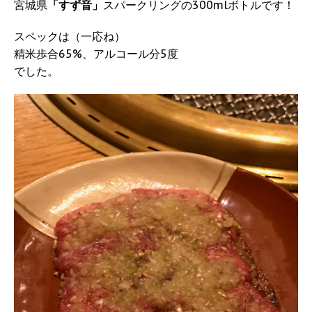
宮城県
「すず音」
スパークリングの300mlボトルです！
スペックは（一応ね）
精米歩合65%、アルコール分5度
でした。