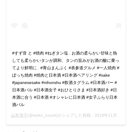
#すず音 と #焼肉 #ねぎタン塩 . お酒の柔らかい甘味と熱
しても柔らかいタンが調和、タンの旨みがお酒の酸に乗っ
てより鮮明に . #青山まんぷく #表参道グルメ #一人焼肉 #
ぼっち焼肉 #焼肉と日本酒 #日本酒ペアリング #sake
#japanesesake #nihonshu #飲酒タグラム #日本酒バー #
日本酒バル #日本酒女子 #おひとりさま #日本酒好き #日
本酒に合う #日本酒 #オシャレに日本酒 #女子ふらり日本
酒バル
山本清子
(@seiko_icount)がシェアした投稿 -
2019年11月月6日午後7時07分PST