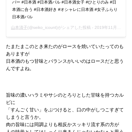
バー #日本酒 #日本酒バル #日本酒女子 #ひとりのみ #日
本酒に合う #日本酒好き #オシャレに日本酒 #女子ふらり
日本酒バル
山本清子
(@seiko_icount)がシェアした投稿 -
2019年11月月7日午前3時21分PST
たまたまこのとき来たのがロースを焼いていたってのも
ありますが
日本酒のもつ甘味とバランスがいいのはロースだと思う
んですよね。
旨味の濃いハラミやサシのとろりとした甘味を持つカル
ビに
「すんごく甘い」をぶつけると、口の中がしつこすぎて
しまうと言うか。
肉の旨味には同調よりも相反かスッキリ流す系の方が
人の味覚としてはしっくり来るんじゃないかなぁと思う