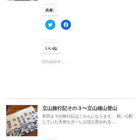
共有:
ク
F
リ
a
ッ
c
ク
e
し
b
て
o
T
o
いいね:
w
k
i
で
t
共
読み込み中…
t
有
e
す
r
る
で
に
共
は
有
ク
(
リ
新
ッ
し
ク
い
し
ウ
て
立山旅行記その３〜立山雄山登山
ィ
く
ン
だ
前回までの旅行記はこちらになります。 朝、心配
ド
さ
ウ
い
していた天候も少～し山頂と思われる ...
で
(
開
新
き
し
ま
い