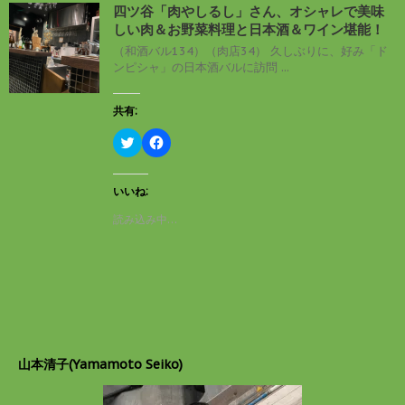
し
ク
四ツ谷「肉やしるし」さん、オシャレで美味
い
し
しい肉＆お野菜料理と日本酒＆ワイン堪能！
ウ
て
ィ
く
（和酒バル134）（肉店34） 久しぶりに、好み「ド
ン
だ
ンピシャ」の日本酒バルに訪問 ...
ド
さ
ウ
い
で
(
開
新
共有:
き
し
ま
い
す
ウ
ク
F
)
ィ
リ
a
ン
ッ
c
ド
ク
e
ウ
し
b
いいね:
で
て
o
開
T
o
読み込み中…
き
w
k
ま
i
で
す
t
共
)
t
有
e
す
r
る
で
に
共
は
有
ク
(
リ
新
ッ
し
ク
山本清子(Yamamoto Seiko)
い
し
ウ
て
ィ
く
ン
だ