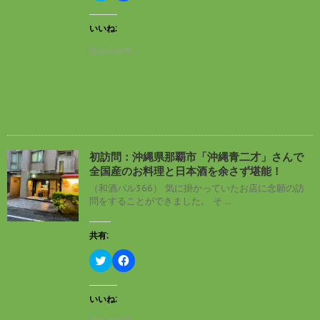
ッ
c
ク
e
し
b
いいね:
て
o
T
o
読み込み中…
w
k
i
で
t
共
t
有
e
す
r
る
で
に
共
は
有
ク
(
リ
新
ッ
し
ク
初訪問：沖縄県那覇市「沖縄青二才」さんで
い
し
全国産のお料理と日本酒を余さず堪能！
ウ
て
ィ
く
（和酒バル366） 気に掛かっていたお店に念願の訪
ン
だ
問をすることができました。 そ ...
ド
さ
ウ
い
で
(
開
新
共有:
き
し
ま
い
す
ウ
ク
F
)
ィ
リ
a
ン
ッ
c
ド
ク
e
ウ
し
b
いいね:
で
て
o
開
T
o