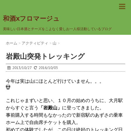
和酒xフロマージュ
美味しい日本酒とチーズをこよなく愛しお一人様活動しているブログ
ホーム
>
アクティビティ
>
山
>
岩殿山突発トレッキング
2013/10/27
2016/10/05
今年は実は山にほとんど行けていません。。。
これじゃまずいと思い、１０月の始めのうちに、大月駅
からすぐと言う
「岩殿山」
に登ってきました。
事前購入する時間もなかったので新宿駅のあずさの乗車
ホーム上で自由席チケットを購入。
初めての体験でしたが、この日は絶好のトレッキング日