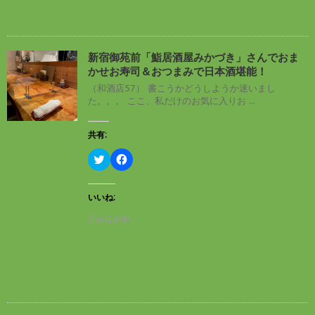
r
る
で
に
共
は
有
ク
(
リ
新
ッ
し
ク
新宿御苑前「鮨居酒屋みかづき」さんでおま
い
し
かせお寿司＆おつまみで日本酒堪能！
ウ
て
ィ
く
（和酒店57） 書こうかどうしようか迷いまし
ン
だ
た。。。 ここ、私だけのお気に入りお ...
ド
さ
ウ
い
で
(
開
新
共有:
き
し
ま
い
す
ウ
ク
F
)
ィ
リ
a
ン
ッ
c
ド
ク
e
ウ
し
b
いいね:
で
て
o
開
T
o
読み込み中…
き
w
k
ま
i
で
す
t
共
)
t
有
e
す
r
る
で
に
共
は
有
ク
(
リ
新
ッ