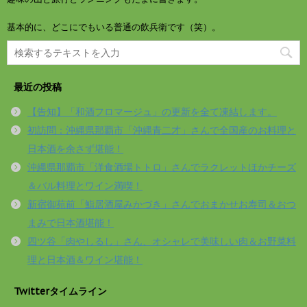
基本的に、どこにでもいる普通の飲兵衛です（笑）。
最近の投稿
【告知】「和酒フロマージュ」の更新を全て凍結します。
初訪問：沖縄県那覇市「沖縄青二才」さんで全国産のお料理と
日本酒を余さず堪能！
沖縄県那覇市「洋食酒場トトロ」さんでラクレットほかチーズ
＆バル料理とワイン満喫！
新宿御苑前「鮨居酒屋みかづき」さんでおまかせお寿司＆おつ
まみで日本酒堪能！
四ツ谷「肉やしるし」さん、オシャレで美味しい肉＆お野菜料
理と日本酒＆ワイン堪能！
Twitterタイムライン