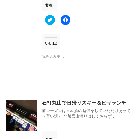
す
ウ
共有:
)
ィ
ン
ド
ウ
ク
F
で
リ
a
開
ッ
c
き
ク
e
ま
し
b
す
て
o
)
T
o
いいね:
w
k
i
で
t
共
読み込み中…
t
有
e
す
r
る
で
に
共
は
有
ク
(
リ
新
ッ
し
ク
い
し
ウ
て
石打丸山で日帰りスキー＆ピザランチ
ィ
く
ン
だ
前シーズンは日本酒の勉強をしていただけあって
ド
さ
ウ
い
（言い訳） 全然雪山滑りはしておらず ...
で
(
開
新
き
し
ま
い
す
ウ