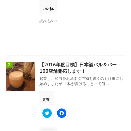
し
b
て
o
T
o
いいね:
w
k
i
で
t
共
読み込み中…
t
有
e
す
r
る
で
に
共
は
有
ク
(
リ
新
ッ
し
ク
い
し
ウ
て
【2016年度目標】日本酒バル＆バー
2
ィ
く
ン
だ
100店舗開拓します！
ド
さ
ウ
い
起業し、私自身お酒ネタで物を書くのも仕事にし
で
(
始めましたが 「私が書けることって何 ...
開
新
き
し
ま
い
す
ウ
共有:
)
ィ
ン
ド
ウ
ク
F
で
リ
a
開
ッ
c
き
ク
e
ま
し
b
す