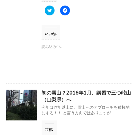
ン
ド
ウ
ク
F
で
リ
a
開
ッ
c
き
ク
e
ま
し
b
す
て
o
)
T
o
いいね:
w
k
i
で
t
共
読み込み中…
t
有
e
す
r
る
で
に
共
は
有
ク
(
リ
新
ッ
し
ク
い
し
ウ
て
初の雪山？2016年1月、講習で三つ峠山
ィ
く
ン
だ
（山梨県）へ
ド
さ
ウ
い
今年は昨年以上に、雪山へのアプローチを積極的
で
(
にする！！ と言う方向ではありますが ...
開
新
き
し
ま
い
す
ウ
共有:
)
ィ
ン
ド