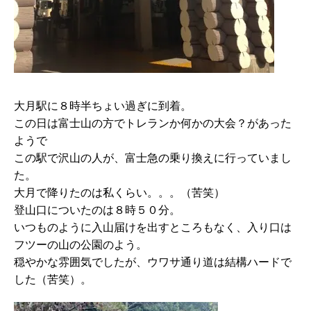
大月駅に８時半ちょい過ぎに到着。
この日は富士山の方でトレランか何かの大会？があった
ようで
この駅で沢山の人が、富士急の乗り換えに行っていまし
た。
大月で降りたのは私くらい。。。（苦笑）
登山口についたのは８時５０分。
いつものように入山届けを出すところもなく、入り口は
フツーの山の公園のよう。
穏やかな雰囲気でしたが、ウワサ通り道は結構ハードで
した（苦笑）。