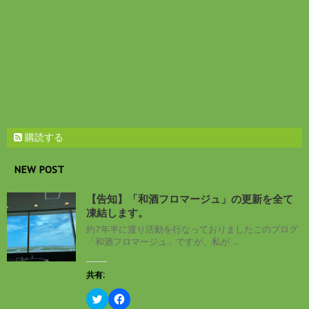
で
開
き
ま
す
)
購読する
NEW POST
【告知】「和酒フロマージュ」の更新を全て
凍結します。
約7年半に渡り活動を行なっておりましたこのブログ
「和酒フロマージュ」ですが、私が ...
共有:
ク
F
リ
a