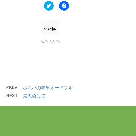
ウ
ク
F
で
リ
a
開
ッ
c
き
ク
e
ま
し
b
す
て
o
)
T
o
いいね:
w
k
i
で
t
共
読み込み中…
t
有
e
す
r
る
で
に
共
は
有
ク
(
リ
新
ッ
し
ク
い
し
ウ
て
PREV
ホムパの簡単オードブル
ィ
く
ン
だ
NEXT
発表会にて
ド
さ
ウ
い
で
(
開
新
き
し
ま
い
す
ウ
)
ィ
ン
ド
ウ