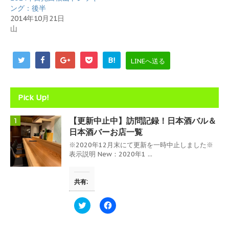
)
ィ
ング：後半
ン
2014年10月21日
ド
ウ
山
で
開
き
ま
す
B!
LINEへ送る
)
Pick Up!
【更新中止中】訪問記録！日本酒バル＆
1
日本酒バーお店一覧
※2020年12月末にて更新を一時中止しました※
表示説明 New：2020年1 ...
共有:
ク
F
リ
a
ッ
c
ク
e