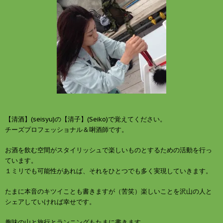
ド
さ
ウ
い
で
(
開
新
き
し
ま
い
す
ウ
)
ィ
ン
ド
ウ
で
開
き
ま
す
)
【清酒】(seisyu)の【清子】(Seiko)で覚えてください。
チーズプロフェッショナル＆唎酒師です。
お酒を飲む空間がスタイリッシュで楽しいものとするための活動を行っ
ています。
１ミリでも可能性があれば、それをひとつでも多く実現していきます。
たまに本音のキツイことも書きますが（苦笑）楽しいことを沢山の人と
シェアしていければ幸せです。
趣味の山と旅行とランニングもたまに書きます。