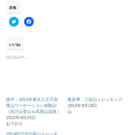
共有:
ク
F
リ
a
ッ
c
ク
e
し
b
て
o
T
o
いいね:
w
k
i
で
t
共
読み込み中…
t
有
e
す
r
る
で
に
共
は
有
ク
(
リ
新
ッ
し
ク
い
し
後半：2022年東京八王子高
ウ
て
奥多摩：三頭山トレッキング
ィ
く
尾山ワーケーション体験記
2013年8月18日
ン
だ
ド
さ
（高川山登山＆高尾山温泉）
山
ウ
い
2022年4月23日
で
(
開
新
おでかけ
き
し
ま
い
2014年日光白根山トレッキ
す
ウ