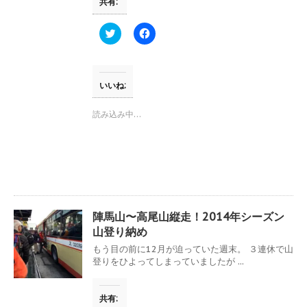
共有:
)
ィ
ン
ド
ウ
ク
F
で
リ
a
開
ッ
c
き
ク
e
ま
し
b
す
て
o
)
T
o
いいね:
w
k
i
で
t
共
読み込み中…
t
有
e
す
r
る
で
に
共
は
有
ク
(
リ
新
ッ
し
ク
い
し
ウ
て
陣馬山〜高尾山縦走！2014年シーズン
ィ
く
ン
だ
山登り納め
ド
さ
ウ
い
もう目の前に12月が迫っていた週末。 ３連休で山
で
(
登りをひよってしまっていましたが ...
開
新
き
し
ま
い
す
ウ
共有:
)
ィ