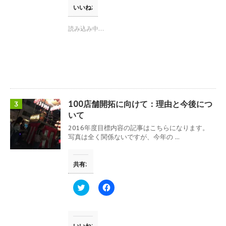
て
o
)
T
o
いいね:
w
k
i
で
t
共
読み込み中…
t
有
e
す
r
る
で
に
共
は
有
ク
(
リ
新
ッ
し
ク
い
し
ウ
て
100店舗開拓に向けて：理由と今後につ
3
ィ
く
ン
だ
いて
ド
さ
ウ
い
2016年度目標内容の記事はこちらになります。
で
(
写真は全く関係ないですが、今年の ...
開
新
き
し
ま
い
す
ウ
共有:
)
ィ
ン
ド
ウ
ク
F
で
リ
a
開
ッ
c
き
ク
e
ま
し
b
す
て
o
)
T
o
いいね: