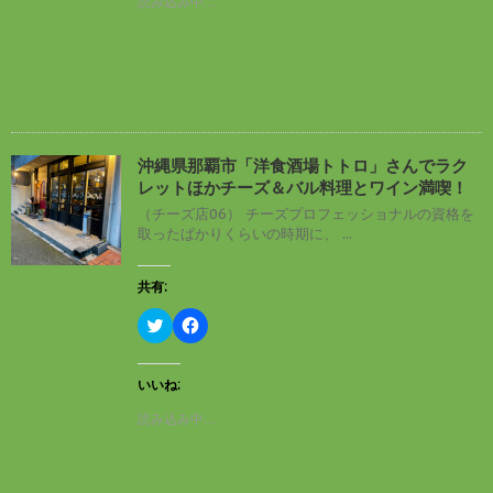
読み込み中…
き
w
k
ま
i
で
す
t
共
)
t
有
e
す
r
る
で
に
共
は
有
ク
(
リ
新
ッ
し
ク
沖縄県那覇市「洋食酒場トトロ」さんでラク
い
し
レットほかチーズ＆バル料理とワイン満喫！
ウ
て
ィ
く
（チーズ店06） チーズプロフェッショナルの資格を
ン
だ
取ったばかりくらいの時期に、 ...
ド
さ
ウ
い
で
(
開
新
共有:
き
し
ま
い
す
ウ
ク
F
)
ィ
リ
a
ン
ッ
c
ド
ク
e
ウ
し
b
いいね:
で
て
o
開
T
o
読み込み中…
き
w
k
ま
i
で
す
t
共
)
t
有
e
す