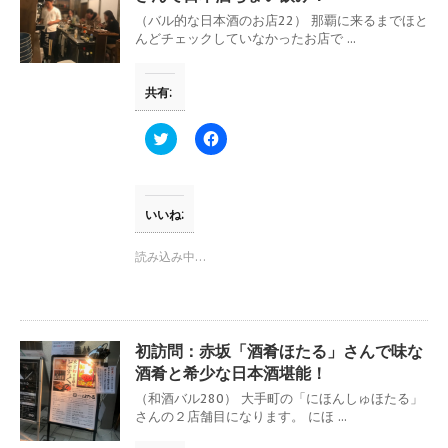
い
し
ウ
て
（バル的な日本酒のお店22） 那覇に来るまでほと
ィ
く
んどチェックしていなかったお店で ...
ン
だ
ド
さ
ウ
い
で
(
共有:
開
新
き
し
ま
い
す
ウ
ク
F
)
ィ
リ
a
ン
ッ
c
ド
ク
e
ウ
し
b
で
て
o
開
T
o
いいね:
き
w
k
ま
i
で
す
t
共
読み込み中…
)
t
有
e
す
r
る
で
に
共
は
有
ク
(
リ
初訪問：赤坂「酒肴ほたる」さんで味な
新
ッ
し
ク
酒肴と希少な日本酒堪能！
い
し
ウ
て
（和酒バル280） 大手町の「にほんしゅほたる」
ィ
く
さんの２店舗目になります。 にほ ...
ン
だ
ド
さ