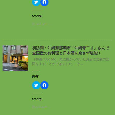
ク
F
リ
a
ッ
c
ク
e
し
b
いいね:
て
o
T
o
読み込み中…
w
k
i
で
t
共
t
有
e
す
r
る
で
に
初訪問：沖縄県那覇市「沖縄青二才」さんで
共
は
有
ク
全国産のお料理と日本酒を余さず堪能！
(
リ
新
ッ
（和酒バル366） 気に掛かっていたお店に念願の訪
し
ク
問をすることができました。 そ ...
い
し
ウ
て
ィ
く
ン
だ
共有:
ド
さ
ウ
い
ク
F
で
(
リ
a
開
新
ッ
c
き
し
ク
e
ま
い
し
b
す
ウ
いいね:
て
o
)
ィ
T
o
ン
読み込み中…
w
k
ド
i
で
ウ
t
共
で