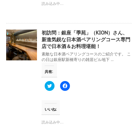
t
共
読み込み中…
t
有
e
す
r
る
で
に
共
は
有
ク
(
リ
初訪問：銀座「季苑」（KION）さん、
新
ッ
し
ク
新進気鋭な日本酒ペアリングコース専門
い
し
店で日本酒＆お料理堪能！
ウ
て
ィ
く
素敵な日本酒ペアリングコースのご紹介です。 こ
ン
だ
ド
さ
の日は銀座駅新橋寄りの雑居ビル地下 ...
ウ
い
で
(
開
新
共有:
き
し
ま
い
す
ウ
ク
F
)
ィ
リ
a
ン
ッ
c
ド
ク
e
ウ
し
b
で
て
o
開
T
o
いいね:
き
w
k
ま
i
で
す
t
共
読み込み中…
)
t
有
e
す
r
る
で
に