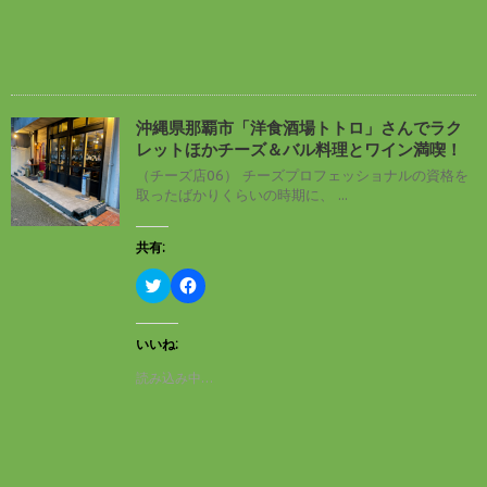
t
有
開
e
す
き
r
る
ま
で
に
す
共
は
)
有
ク
(
リ
新
ッ
し
ク
沖縄県那覇市「洋食酒場トトロ」さんでラク
い
し
レットほかチーズ＆バル料理とワイン満喫！
ウ
て
ィ
く
（チーズ店06） チーズプロフェッショナルの資格を
ン
だ
取ったばかりくらいの時期に、 ...
ド
さ
ウ
い
で
(
開
新
共有:
き
し
ま
い
す
ウ
ク
F
)
ィ
リ
a
ン
ッ
c
ド
ク
e
ウ
し
b
いいね:
で
て
o
開
T
o
読み込み中…
き
w
k
ま
i
で
す
t
共
)
t
有
e
す
r
る
で
に
共
は