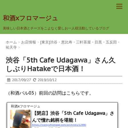
和酒xフロマージュ
美味しい日本酒とチーズをこよなく愛しお一人様活動しているブログ
ホーム
>
お店情報
>
[東京]渋谷・恵比寿・三軒茶屋・目黒・五反田・
祐天寺
>
渋谷「5th Cafe Udagawa」さん久
しぶりHatakeで日本酒！
2017/09/27
2019/10/12
（和酒バル03）前回の訪問はこちらです。
和酒xフロマージュ
【閉店】渋谷「5th Cafe Udagawa」さ
んで憧れ銘柄を堪能！
https://wasyufromage.com/archives/12990