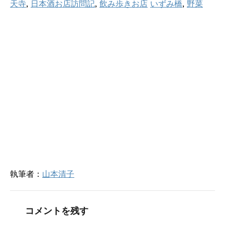
し
ク
天寺
,
日本酒お店訪問記
,
飲み歩きお店
いずみ橋
,
野菜
い
し
ウ
て
ィ
く
ン
だ
ド
さ
ウ
い
で
(
開
新
き
し
ま
い
す
ウ
)
ィ
ン
ド
ウ
で
開
き
ま
す
)
執筆者：
山本清子
コメントを残す