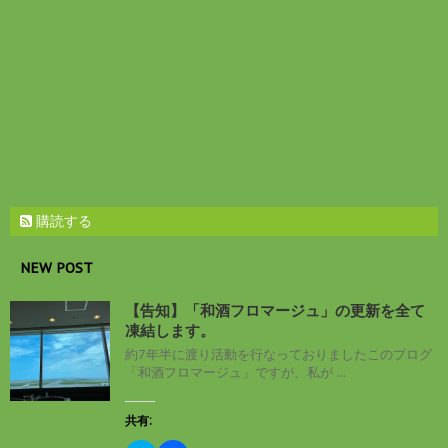
)
ィ
ン
ド
ウ
で
開
き
ま
す
)
購読する
NEW POST
【告知】「和酒フロマージュ」の更新を全て
凍結します。
約7年半に渡り活動を行なっておりましたこのブログ
「和酒フロマージュ」ですが、私が ...
共有: