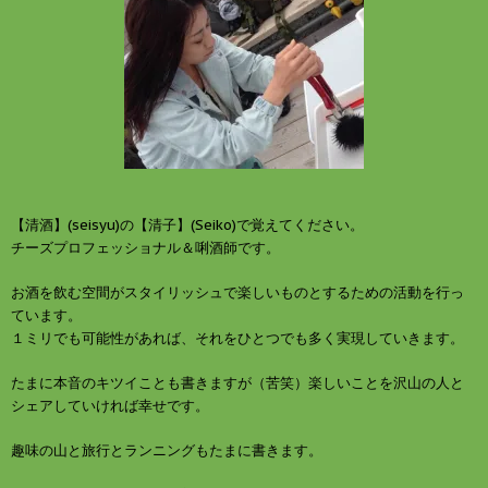
開
新
き
し
ま
い
す
ウ
)
ィ
ン
ド
ウ
で
開
き
ま
す
)
【清酒】(seisyu)の【清子】(Seiko)で覚えてください。
チーズプロフェッショナル＆唎酒師です。
お酒を飲む空間がスタイリッシュで楽しいものとするための活動を行っ
ています。
１ミリでも可能性があれば、それをひとつでも多く実現していきます。
たまに本音のキツイことも書きますが（苦笑）楽しいことを沢山の人と
シェアしていければ幸せです。
趣味の山と旅行とランニングもたまに書きます。