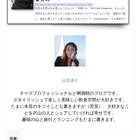
https://wasyufromage.com/archives/7861
何度も何度も足を運ぶようになった、和酒バル「5th Cafe Udagawa」さんへの
訪問をまとめてみました！お店への公式ホームページはこちらです。 最新から順
に、過去に遡っていく形でお届けします♪メディア「SAKETIMES」さん寄稿デビ
ューを飾った記事！！最新含む2017年！！2017年9月掲載。久しぶりのメニュ
ーを堪能しました♪2017年７月掲載。やっぱりこのお料理は欠かせません！2017
年5月掲載。久々の日本酒バル使いで、久々のメニューも堪能です。2017年4月
掲載。白ワイン縛りでちょい飲みしてきました。2017年３月掲載。久々の１...
山本清子
チーズプロフェッショナルと唎酒師のブログです。
スタイリッシュで楽しく美味しい飲食空間が大好きです。
たまに本音のキツイことも書きますが（苦笑）、大好きなこ
とを沢山の人とシェアしていければ幸せです。
趣味の山と旅行とランニングもたまに書きます。
共有: