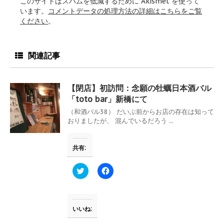
このサイトはスパムを低減するために Akismet を使って
います。
コメントデータの処理方法の詳細はこちらをご覧
ください
。
関連記事
【閉店】初訪問：念願の牡蠣日本酒バル
「toto bar」新橋にて
（和酒バル38） だいぶ前からお店の存在は知って
おりましたが、 混んでいるだろう ...
共有:
ク
F
リ
a
ッ
c
ク
e
し
b
て
o
T
o
いいね:
w
k
i
で