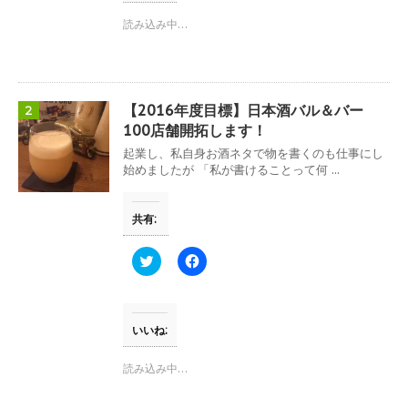
i
で
t
共
読み込み中…
t
有
e
す
r
る
で
に
共
は
有
ク
(
リ
【2016年度目標】日本酒バル＆バー
2
新
ッ
し
ク
100店舗開拓します！
い
し
ウ
て
起業し、私自身お酒ネタで物を書くのも仕事にし
ィ
く
始めましたが 「私が書けることって何 ...
ン
だ
ド
さ
ウ
い
で
(
共有:
開
新
き
し
ま
い
す
ウ
ク
F
)
ィ
リ
a
ン
ッ
c
ド
ク
e
ウ
し
b
で
て
o
開
T
o
いいね:
き
w
k
ま
i
で
す
t
共
読み込み中…
)
t
有
e
す
r
る