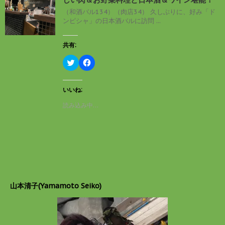
ウ
て
ィ
く
（和酒バル134）（肉店34） 久しぶりに、好み「ド
ン
だ
ンピシャ」の日本酒バルに訪問 ...
ド
さ
ウ
い
で
(
開
新
共有:
き
し
ま
い
す
ウ
ク
F
)
ィ
リ
a
ン
ッ
c
ド
ク
e
ウ
し
b
いいね:
で
て
o
開
T
o
読み込み中…
き
w
k
ま
i
で
す
t
共
)
t
有
e
す
r
る
で
に
共
は
有
ク
(
リ
新
ッ
し
ク
山本清子(Yamamoto Seiko)
い
し
ウ
て
ィ
く
ン
だ
ド
さ
ウ
い
で
(