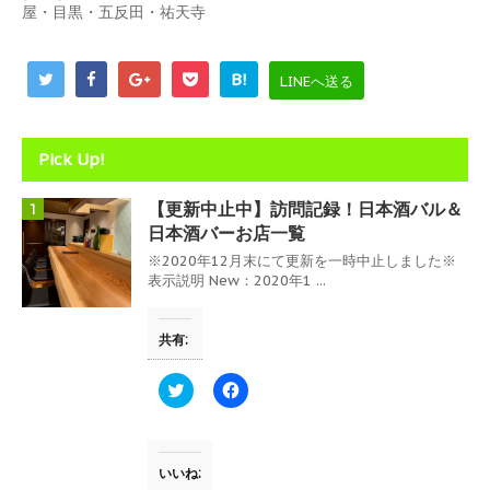
ド
屋・目黒・五反田・祐天寺
ウ
で
開
き
B!
ま
LINEへ送る
す
)
Pick Up!
【更新中止中】訪問記録！日本酒バル＆
1
日本酒バーお店一覧
※2020年12月末にて更新を一時中止しました※
表示説明 New：2020年1 ...
共有:
ク
F
リ
a
ッ
c
ク
e
し
b
て
o
T
o
いいね:
w
k