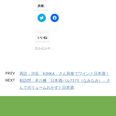
ウ
い
で
(
共有:
開
新
き
し
ま
い
す
ウ
ク
F
)
ィ
リ
a
ン
ッ
c
ド
ク
e
ウ
し
b
で
て
o
開
T
o
いいね:
き
w
k
ま
i
で
す
t
共
読み込み中…
)
t
有
e
す
r
る
で
に
共
は
有
ク
(
リ
PREV
再訪：渋谷「KINKA」さん和食でワインと日本酒！
新
ッ
し
ク
NEXT
初訪問：本八幡「日本酒バル7373（なみなみ）」さ
い
し
ウ
て
んでボリュームおかずと日本酒
ィ
く
ン
だ
ド
さ
ウ
い
で
(
開
新
き
し
ま
い
す
ウ