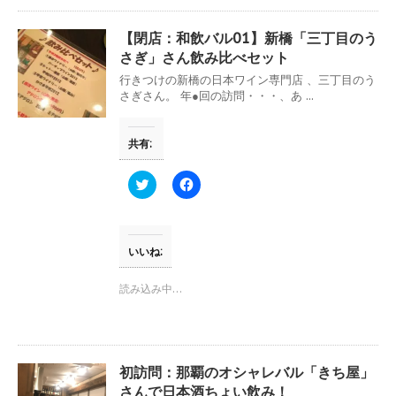
共
は
有
ク
(
リ
【閉店：和飲バル01】新橋「三丁目のう
新
ッ
し
ク
さぎ」さん飲み比べセット
い
し
ウ
て
行きつけの新橋の日本ワイン専門店 、三丁目のう
ィ
く
さぎさん。 年●回の訪問・・・、あ ...
ン
だ
ド
さ
ウ
い
で
(
共有:
開
新
き
し
ま
い
す
ウ
ク
F
)
ィ
リ
a
ン
ッ
c
ド
ク
e
ウ
し
b
で
て
o
開
T
o
いいね:
き
w
k
ま
i
で
す
t
共
読み込み中…
)
t
有
e
す
r
る
で
に
共
は
有
ク
(
リ
初訪問：那覇のオシャレバル「きち屋」
新
ッ
し
ク
さんで日本酒ちょい飲み！