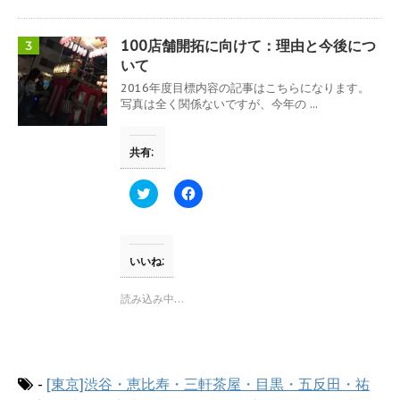
で
に
共
は
有
ク
(
リ
100店舗開拓に向けて：理由と今後につ
3
新
ッ
し
ク
いて
い
し
ウ
て
2016年度目標内容の記事はこちらになります。
ィ
く
写真は全く関係ないですが、今年の ...
ン
だ
ド
さ
ウ
い
で
(
共有:
開
新
き
し
ま
い
す
ウ
ク
F
)
ィ
リ
a
ン
ッ
c
ド
ク
e
ウ
し
b
で
て
o
開
T
o
いいね:
き
w
k
ま
i
で
す
t
共
読み込み中…
)
t
有
e
す
r
る
で
に
共
は
有
ク
(
リ
-
[東京]渋谷・恵比寿・三軒茶屋・目黒・五反田・祐
新
ッ