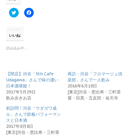
ク
F
リ
a
ッ
c
ク
e
し
b
て
o
T
o
いいね:
w
k
i
で
t
共
読み込み中…
t
有
e
す
r
る
で
に
共
は
有
ク
【閉店】渋谷「5th Cafe
再訪：渋谷「フロマージュ倶
(
リ
新
ッ
Udagawa」さんで味の濃い
楽部」さんで一人飲み
し
ク
日本酒堪能！
2016年6月18日
い
し
ウ
て
2017年5月29日
[東京]渋谷・恵比寿・三軒茶
ィ
く
飲み歩きお店
屋・目黒・五反田・祐天寺
ン
だ
ド
さ
ウ
い
初訪問！渋谷「ウダガワ成
で
(
開
新
ル」さんで鉄板パフォーマン
き
し
スと日本酒
ま
い
す
ウ
2017年8月8日
)
ィ
[東京]渋谷・恵比寿・三軒茶
ン