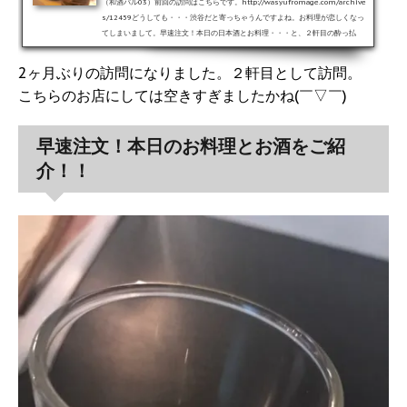
（和酒バル03）前回の訪問はこちらです。http://wasyufromage.com/archive
s/12459どうしても・・・渋谷だと寄っちゃうんですよね。お料理が恋しくなっ
てしまいまして。早速注文！本日の日本酒とお料理・・・と、２軒目の酔っ払
い。。。写真がブレてて大変恐縮です（涙）。こちら、群馬県の日本酒「巌」
（いわお）。 １軒目で迷って結局飲みそびれ、すごく残念に思っているところへ
2ヶ月ぶりの訪問になりました。２軒目として訪問。
の、再会でした。 こちらのお店へのお導きに感謝です(￣▽￣) 酔っ払いでしたの
こちらのお店にしては空きすぎましたかね(￣▽￣)
でログを取っておりません（爆）。なので、裏ラベル。こうい...
早速注文！本日のお料理とお酒をご紹
介！！