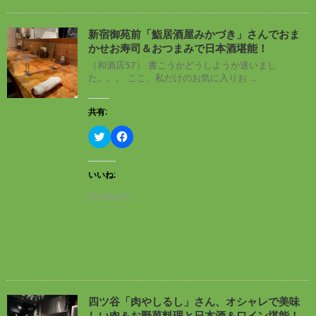
有
ク
(
リ
新
ッ
し
ク
新宿御苑前「鮨居酒屋みかづき」さんでおま
い
し
かせお寿司＆おつまみで日本酒堪能！
ウ
て
ィ
く
（和酒店57） 書こうかどうしようか迷いまし
ン
だ
た。。。 ここ、私だけのお気に入りお ...
ド
さ
ウ
い
で
(
開
新
共有:
き
し
ま
い
す
ウ
ク
F
)
ィ
リ
a
ン
ッ
c
ド
ク
e
ウ
し
b
いいね:
で
て
o
開
T
o
読み込み中…
き
w
k
ま
i
で
す
t
共
)
t
有
e
す
r
る
で
に
共
は
有
ク
(
リ
新
ッ
し
ク
四ツ谷「肉やしるし」さん、オシャレで美味
い
し
しい肉＆お野菜料理と日本酒＆ワイン堪能！