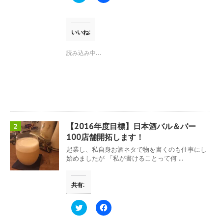
リ
a
ッ
c
ク
e
し
b
て
o
T
o
いいね:
w
k
i
で
t
共
読み込み中…
t
有
e
す
r
る
で
に
共
は
有
ク
(
リ
新
ッ
し
ク
い
し
ウ
て
【2016年度目標】日本酒バル＆バー
2
ィ
く
ン
だ
100店舗開拓します！
ド
さ
ウ
い
起業し、私自身お酒ネタで物を書くのも仕事にし
で
(
始めましたが 「私が書けることって何 ...
開
新
き
し
ま
い
す
ウ
共有:
)
ィ
ン
ド
ウ
ク
F
で
リ
a
開
ッ
c