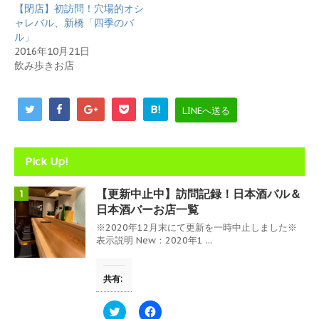
ま
い
【閉店】初訪問！穴場的オシ
す
ウ
)
ィ
ャレバル、新橋「四季のバ
ン
ル」
ド
ウ
2016年10月21日
で
飲み歩きお店
開
き
ま
す
)
B!
LINEへ送る
Pick Up!
【更新中止中】訪問記録！日本酒バル＆
1
日本酒バーお店一覧
※2020年12月末にて更新を一時中止しました※
表示説明 New：2020年1 ...
共有:
ク
F