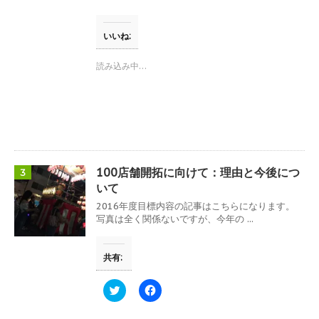
き
ク
e
ま
し
b
す
て
o
)
T
o
いいね:
w
k
i
で
t
共
読み込み中…
t
有
e
す
r
る
で
に
共
は
有
ク
(
リ
新
ッ
し
ク
い
し
ウ
て
100店舗開拓に向けて：理由と今後につ
3
ィ
く
ン
だ
いて
ド
さ
ウ
い
2016年度目標内容の記事はこちらになります。
で
(
写真は全く関係ないですが、今年の ...
開
新
き
し
ま
い
す
ウ
共有:
)
ィ
ン
ド
ウ
ク
F
で
リ
a
開
ッ
c
き
ク
e