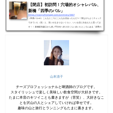
【閉店】初訪問！穴場的オシャレバル、
新橋「四季のバル」
https://wasyufromage.com/archives/8807
（和酒バル42）こんなところにこんなお店あったんだ〜！我ながらよくチェック
できていた（笑）と、笑いが止まらないくらい、いいお店に出会えたと思ってま
す！！ 新橋駅烏森口から虎ノ門方向へ約３分くらい歩いたところにある「四季の
バル」さんに行ってきました！！お店の公式HPページへのリンクはこちらです。
混雑度不明により、直前で電話予約、無事席ゲット♪平日夜２０時すぎくらいに電
話し、そこから３０分後に入店するよう、電話予約してから伺いました。 どうや
らカウンターが満席で、テーブル席になるようなのですが...
山本清子
チーズプロフェッショナルと唎酒師のブログです。
スタイリッシュで楽しく美味しい飲食空間が大好きです。
たまに本音のキツイことも書きますが（苦笑）、大好きなこ
とを沢山の人とシェアしていければ幸せです。
趣味の山と旅行とランニングもたまに書きます。