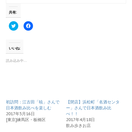
共有:
ク
F
リ
a
ッ
c
ク
e
し
b
て
o
T
o
いいね:
w
k
i
で
t
共
読み込み中…
t
有
e
す
r
る
で
に
共
は
有
ク
(
リ
新
ッ
し
ク
い
し
初訪問：江古田「暁」さんで
ウ
て
【閉店】浜松町「名酒センタ
ィ
く
日本酒飲み比べを楽しむ
ー」さんで日本酒飲み比
ン
だ
ド
さ
2017年5月16日
べ！！
ウ
い
[東京]練馬区・板橋区
2017年4月18日
で
(
開
新
飲み歩きお店
き
し