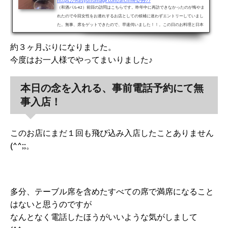
https://wasyufromage.com/archives/9977
（和酒バル42）前回の訪問はこちらです。昨年中に再訪できなかったのが悔やま
れたので今回女性をお連れするお店としての候補に迷わずエントリーしていまし
た。無事、席をゲットできたので、早速伺いました！！。この日のお料理と日本
酒をご紹介！！このお店で特徴的なのは、お通し日本酒が出てくるところ。この
日の「お通し」はこちら、長野県のお酒「真澄」。ラベルが可愛い！！もともと
約３ヶ月ぶりになりました。
スッキリ系のお酒が得意な蔵さんだと思っていましたが、どんどん女性向け的な
今度はお一人様でやってまいりました♪
イメージにしていってるのかな？。引き続き応援します！！。アテのお...
本日の念を入れる、事前電話予約にて無
事入店！
このお店にまだ１回も飛び込み入店したことありません
(^^;;。
多分、テーブル席を含めたすべての席で満席になること
はないと思うのですが
なんとなく電話したほうがいいような気がしまして