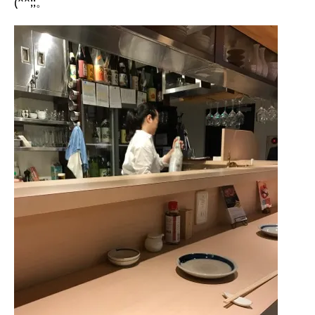
(^^;;。