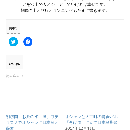
とを沢山の人とシェアしていければ幸せです。
趣味の山と旅行とランニングもたまに書きます。
共有:
ク
F
リ
a
ッ
c
ク
e
し
b
て
o
T
o
いいね:
w
k
i
で
t
共
読み込み中…
t
有
e
す
r
る
で
に
共
は
有
ク
(
リ
新
ッ
し
ク
い
し
初訪問！お茶の水「凪」ワテ
ウ
て
オシャレな大井町の蕎麦バル
ィ
く
ラス店でオシャレに日本酒と
「そば道」さんで日本酒堪能
ン
だ
ド
さ
蕎麦
2017年12月13日