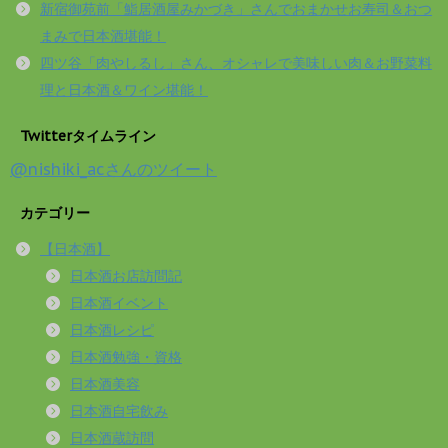
新宿御苑前「鮨居酒屋みかづき」さんでおまかせお寿司＆おつ
まみで日本酒堪能！
四ツ谷「肉やしるし」さん、オシャレで美味しい肉＆お野菜料
理と日本酒＆ワイン堪能！
Twitterタイムライン
@nishiki_acさんのツイート
カテゴリー
【日本酒】
日本酒お店訪問記
日本酒イベント
日本酒レシピ
日本酒勉強・資格
日本酒美容
日本酒自宅飲み
日本酒蔵訪問