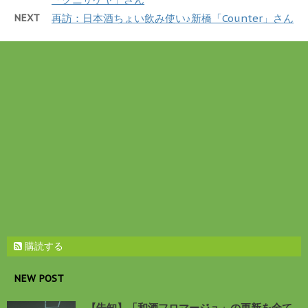
ウ
い
NEXT
再訪：日本酒ちょい飲み使い♪新橋「Counter」さん
で
(
開
新
き
し
ま
い
す
ウ
)
ィ
ン
ド
ウ
で
開
き
ま
す
)
購読する
NEW POST
【告知】「和酒フロマージュ」の更新を全て