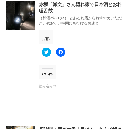
ウ
て
赤坂「瀬文」さん隠れ家で日本酒とお料
ィ
く
ン
だ
理舌鼓
ド
さ
ウ
い
（和酒バル194） とあるお店からおすすめいただ
で
(
き、夜おそい時間にも行けるお店と ...
開
新
き
し
ま
い
す
ウ
共有:
)
ィ
ン
ド
ウ
ク
F
で
リ
a
開
ッ
c
き
ク
e
ま
し
b
す
て
o
)
T
o
いいね:
w
k
i
で
t
共
読み込み中…
t
有
e
す
r
る
で
に
共
は
有
ク
(
リ
新
ッ
し
ク
い
し
ウ
て
初訪問：麻布十番「鳥はん」さんで焼き