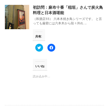
い
し
ウ
て
初訪問：麻布十番「稲垣」さんで炭火鳥
ィ
く
ン
だ
料理と日本酒堪能
ド
さ
ウ
い
（和酒店55） 六本木焼き鳥シリーズです。 と言
で
(
っても厳密には六本木から段々外れ ...
開
新
き
し
ま
い
す
ウ
共有:
)
ィ
ン
ド
ウ
ク
F
で
リ
a
開
ッ
c
き
ク
e
ま
し
b
す
て
o
)
T
o
いいね:
w
k
i
で
t
共
読み込み中…
t
有
e
す
r
る
で
に
共
は
有
ク
(
リ
新
ッ
し
ク
い
し