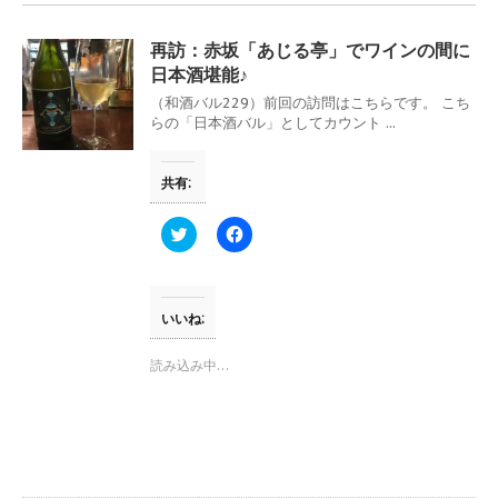
再訪：赤坂「あじる亭」でワインの間に
日本酒堪能♪
（和酒バル229）前回の訪問はこちらです。 こち
らの「日本酒バル」としてカウント ...
共有:
ク
F
リ
a
ッ
c
ク
e
し
b
て
o
T
o
いいね:
w
k
i
で
t
共
読み込み中…
t
有
e
す
r
る
で
に
共
は
有
ク
(
リ
新
ッ
し
ク