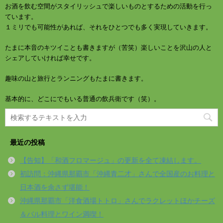
お酒を飲む空間がスタイリッシュで楽しいものとするための活動を行っ
ています。
１ミリでも可能性があれば、それをひとつでも多く実現していきます。
たまに本音のキツイことも書きますが（苦笑）楽しいことを沢山の人と
シェアしていければ幸せです。
趣味の山と旅行とランニングもたまに書きます。
基本的に、どこにでもいる普通の飲兵衛です（笑）。
最近の投稿
【告知】「和酒フロマージュ」の更新を全て凍結します。
初訪問：沖縄県那覇市「沖縄青二才」さんで全国産のお料理と
日本酒を余さず堪能！
沖縄県那覇市「洋食酒場トトロ」さんでラクレットほかチーズ
＆バル料理とワイン満喫！