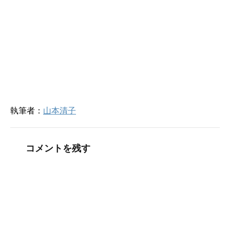
ン
ド
ウ
で
開
き
ま
す
)
執筆者：
山本清子
コメントを残す