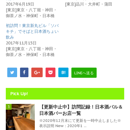
ウ
い
2017年6月19日
[東京]品川・大井町・蒲田
で
(
開
新
[東京]東京・八丁堀・神田・
き
し
御茶ノ水・神保町・日本橋
ま
い
す
ウ
)
ィ
初訪問！東京新丸ビル「ソバ
ン
キチ」でそばと日本酒ちょい
ド
ウ
飲み
で
2017年11月15日
開
き
[東京]東京・八丁堀・神田・
ま
御茶ノ水・神保町・日本橋
す
)
B!
LINEへ送る
Pick Up!
【更新中止中】訪問記録！日本酒バル＆
1
日本酒バーお店一覧
※2020年12月末にて更新を一時中止しました※
表示説明 New：2020年1 ...