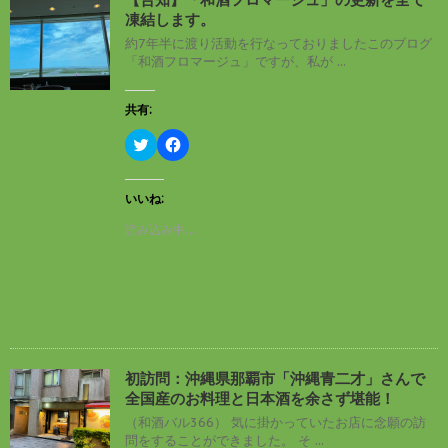
凍結します。
約7年半に渡り活動を行なっておりましたこのブログ
「和酒フロマージュ」ですが、私が ...
共有:
ク
F
リ
a
ッ
c
ク
e
し
b
いいね:
て
o
T
o
読み込み中…
w
k
i
で
t
共
t
有
e
す
r
る
で
に
共
は
有
ク
(
リ
新
ッ
し
ク
初訪問：沖縄県那覇市「沖縄青二才」さんで
い
し
全国産のお料理と日本酒を余さず堪能！
ウ
て
ィ
く
（和酒バル366） 気に掛かっていたお店に念願の訪
ン
だ
問をすることができました。 そ ...
ド
さ