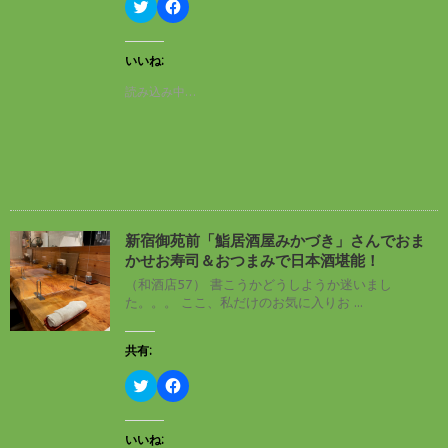
す
ウ
ク
F
)
ィ
リ
a
ン
ッ
c
ド
ク
e
ウ
し
b
いいね:
で
て
o
開
T
o
読み込み中…
き
w
k
ま
i
で
す
t
共
)
t
有
e
す
r
る
で
に
共
は
有
ク
(
リ
新
ッ
し
ク
新宿御苑前「鮨居酒屋みかづき」さんでおま
い
し
かせお寿司＆おつまみで日本酒堪能！
ウ
て
ィ
く
（和酒店57） 書こうかどうしようか迷いまし
ン
だ
た。。。 ここ、私だけのお気に入りお ...
ド
さ
ウ
い
で
(
開
新
共有:
き
し
ま
い
す
ウ
ク
F
)
ィ
リ
a
ン
ッ
c
ド
ク
e
ウ
し
b
いいね:
で