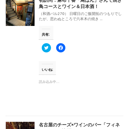
ィ
く
ン
だ
鳥コースとワイン＆日本酒！
ド
さ
ウ
い
（和酒バル270） 日曜日のご飯開拓のつもりでし
で
(
たが、思わぬところで六本木の焼き ...
開
新
き
し
ま
い
す
ウ
共有:
)
ィ
ン
ド
ウ
ク
F
で
リ
a
開
ッ
c
き
ク
e
ま
し
b
す
て
o
)
T
o
いいね:
w
k
i
で
t
共
読み込み中…
t
有
e
す
r
る
で
に
共
は
有
ク
(
リ
新
ッ
し
ク
い
し
ウ
て
名古屋のチーズ×ワインのバー「フィネ
ィ
く