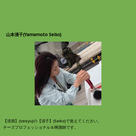
e
す
r
る
で
に
共
は
有
ク
(
リ
新
ッ
し
ク
山本清子(Yamamoto Seiko)
い
し
ウ
て
ィ
く
ン
だ
ド
さ
ウ
い
で
(
開
新
き
し
ま
い
す
ウ
)
ィ
ン
ド
ウ
で
開
き
ま
す
)
【清酒】(seisyu)の【清子】(Seiko)で覚えてください。
チーズプロフェッショナル＆唎酒師です。