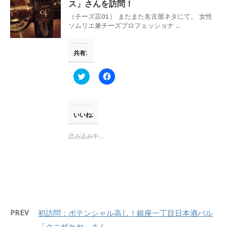
ン
だ
ス」さんを訪問！
ド
さ
ウ
い
（チーズ店01） またまた名古屋ネタにて。 女性
で
(
ソムリエ兼チーズプロフェッショナ ...
開
新
き
し
ま
い
す
ウ
共有:
)
ィ
ン
ド
ウ
ク
F
で
リ
a
開
ッ
c
き
ク
e
ま
し
b
す
て
o
)
T
o
いいね:
w
k
i
で
t
共
読み込み中…
t
有
e
す
r
る
で
に
共
は
有
ク
(
リ
新
ッ
し
ク
い
し
ウ
て
PREV
初訪問：ポテンシャル高し！銀座一丁目日本酒バル
ィ
く
ン
だ
「クニザケヤ」さん
ド
さ