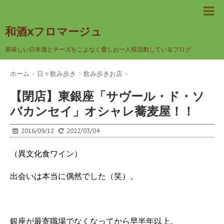
和酒xフロマージュ
美味しい日本酒とチーズをこよなく愛しお一人様活動しているブログ
ホーム
>
日々飲み歩き
>
飲み歩きお店
>
【閉店】東銀座「サヴール・ド・ソ
バカンセイ」オシャレ蕎麦屋！！
2016/09/12
2022/03/04
（異文化食ワイン）
出会いは本当に偶然でした（笑）。
銀座が最寄職場でなくなってから早半年以上。