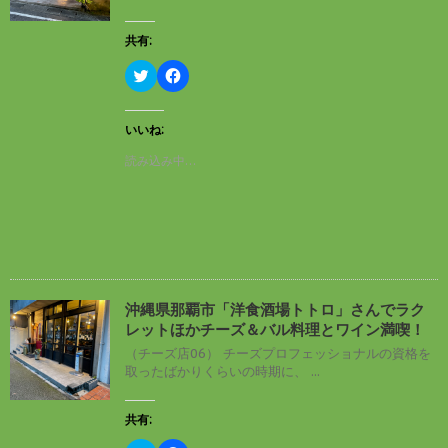
ウ
い
で
(
開
新
共有:
き
し
ま
い
す
ウ
ク
F
)
ィ
リ
a
ン
ッ
c
ド
ク
e
ウ
し
b
いいね:
で
て
o
開
T
o
読み込み中…
き
w
k
ま
i
で
す
t
共
)
t
有
e
す
r
る
で
に
共
は
有
ク
(
リ
新
ッ
し
ク
沖縄県那覇市「洋食酒場トトロ」さんでラク
い
し
レットほかチーズ＆バル料理とワイン満喫！
ウ
て
ィ
く
（チーズ店06） チーズプロフェッショナルの資格を
ン
だ
取ったばかりくらいの時期に、 ...
ド
さ
ウ
い
で
(
開
新
共有:
き
し
ま
い