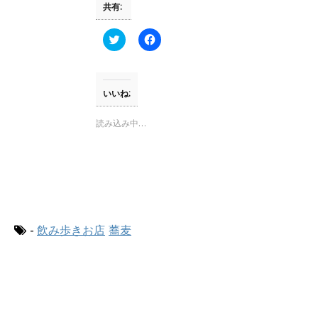
共有:
)
ィ
ン
ド
ウ
ク
F
で
リ
a
開
ッ
c
き
ク
e
ま
し
b
す
て
o
)
T
o
いいね:
w
k
i
で
t
共
読み込み中…
t
有
e
す
r
る
で
に
共
は
有
ク
(
リ
新
ッ
し
ク
い
し
ウ
て
-
飲み歩きお店
蕎麦
ィ
く
ン
だ
ド
さ
ウ
い
で
(
開
新
き
し
ま
い
す
ウ
)
ィ