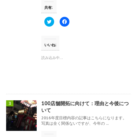
す
ウ
共有:
)
ィ
ン
ド
ウ
ク
F
で
リ
a
開
ッ
c
き
ク
e
ま
し
b
す
て
o
)
T
o
いいね:
w
k
i
で
t
共
読み込み中…
t
有
e
す
r
る
で
に
共
は
有
ク
(
リ
新
ッ
し
ク
い
し
ウ
て
100店舗開拓に向けて：理由と今後につ
3
ィ
く
ン
だ
いて
ド
さ
ウ
い
2016年度目標内容の記事はこちらになります。
で
(
写真は全く関係ないですが、今年の ...
開
新
き
し
ま
い
す
ウ