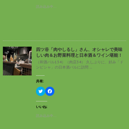
て
o
開
T
o
読み込み中…
き
w
k
ま
i
で
す
t
共
)
t
有
e
す
r
る
で
に
共
は
有
ク
(
リ
新
ッ
し
ク
四ツ谷「肉やしるし」さん、オシャレで美味
い
し
しい肉＆お野菜料理と日本酒＆ワイン堪能！
ウ
て
ィ
く
（和酒バル134）（肉店34） 久しぶりに、好み「ド
ン
だ
ンピシャ」の日本酒バルに訪問 ...
ド
さ
ウ
い
で
(
開
新
共有:
き
し
ま
い
す
ウ
ク
F
)
ィ
リ
a
ン
ッ
c
ド
ク
e
ウ
し
b
いいね:
で
て
o
開
T
o
読み込み中…
き
w
k
ま
i
で
す
t
共
)
t
有