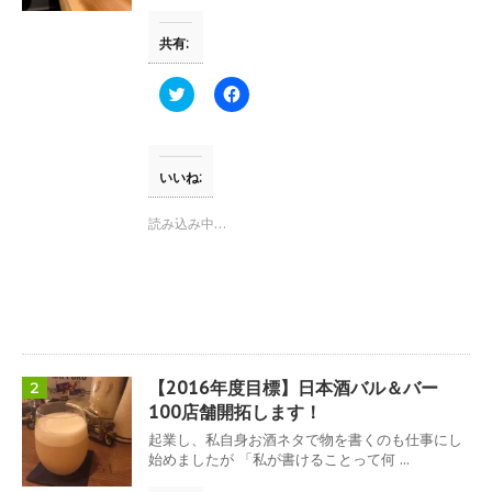
共有:
ク
F
リ
a
ッ
c
ク
e
し
b
て
o
T
o
いいね:
w
k
i
で
t
共
読み込み中…
t
有
e
す
r
る
で
に
共
は
有
ク
(
リ
新
ッ
し
ク
い
し
ウ
て
【2016年度目標】日本酒バル＆バー
2
ィ
く
ン
だ
100店舗開拓します！
ド
さ
ウ
い
起業し、私自身お酒ネタで物を書くのも仕事にし
で
(
始めましたが 「私が書けることって何 ...
開
新
き
し
ま
い