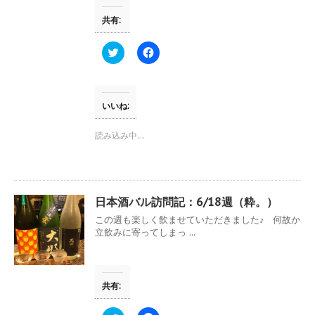
ウ
い
で
(
共有:
開
新
き
し
ま
い
す
ウ
ク
F
)
ィ
リ
a
ン
ッ
c
ド
ク
e
ウ
し
b
で
て
o
開
T
o
いいね:
き
w
k
ま
i
で
す
t
共
読み込み中…
)
t
有
e
す
r
る
で
に
共
は
有
ク
(
リ
日本酒バル訪問記：6/18週（粋。）
新
ッ
し
ク
この週も楽しく飲ませていただきました♪ 何故か
い
し
立飲みに寄ってしまっ ...
ウ
て
ィ
く
ン
だ
ド
さ
ウ
い
で
(
共有:
開
新
き
し
ま
い