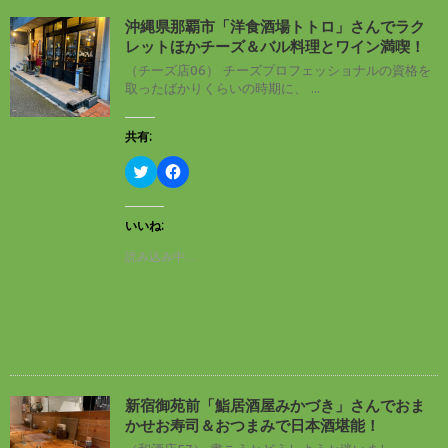
新
ッ
し
ク
沖縄県那覇市「洋食酒場トトロ」さんでラク
い
し
レットほかチーズ＆バル料理とワイン満喫！
ウ
て
ィ
く
（チーズ店06） チーズプロフェッショナルの資格を
ン
だ
取ったばかりくらいの時期に、 ...
ド
さ
ウ
い
で
(
開
新
共有:
き
し
ま
い
す
ウ
ク
F
)
ィ
リ
a
ン
ッ
c
ド
ク
e
ウ
し
b
いいね:
で
て
o
開
T
o
読み込み中…
き
w
k
ま
i
で
す
t
共
)
t
有
e
す
r
る
で
に
共
は
有
ク
(
リ
新
ッ
し
ク
新宿御苑前「鮨居酒屋みかづき」さんでおま
い
し
かせお寿司＆おつまみで日本酒堪能！
ウ
て
ィ
く