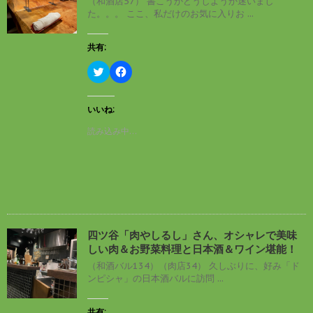
（和酒店57） 書こうかどうしようか迷いまし
ン
だ
た。。。 ここ、私だけのお気に入りお ...
ド
さ
ウ
い
で
(
開
新
共有:
き
し
ま
い
す
ウ
ク
F
)
ィ
リ
a
ン
ッ
c
ド
ク
e
ウ
し
b
いいね:
で
て
o
開
T
o
読み込み中…
き
w
k
ま
i
で
す
t
共
)
t
有
e
す
r
る
で
に
共
は
有
ク
(
リ
新
ッ
し
ク
四ツ谷「肉やしるし」さん、オシャレで美味
い
し
しい肉＆お野菜料理と日本酒＆ワイン堪能！
ウ
て
ィ
く
（和酒バル134）（肉店34） 久しぶりに、好み「ド
ン
だ
ンピシャ」の日本酒バルに訪問 ...
ド
さ
ウ
い
で
(
開
新
共有: