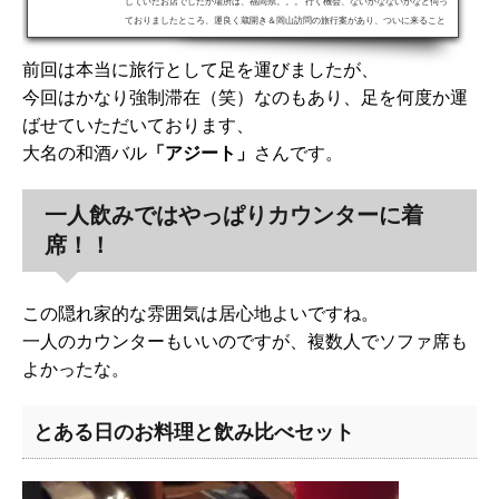
していたお店でしたが場所は、福岡県。。。 行く機会、ないかなないかなと伺っ
ておりましたところ、運良く蔵開き＆岡山訪問の旅行案があり、ついに来ること
ができたのでした！！ 博多市の天神駅、地下鉄だったら赤坂駅から程近い「アジ
ート」さんです♪お店の公式ホームページはこちらです！福岡大名「アジート」さ
前回は本当に旅行として足を運びましたが、
んへの最新訪問記録はこちらです（2015年6月掲載）初回訪問ログ：こだわりの
今回はかなり強制滞在（笑）なのもあり、足を何度か運
日本酒と日本ワインの隠れ家発見！こちらは和酒（日本酒...
ばせていただいております、
大名の和酒バル
「アジート」
さんです。
一人飲みではやっぱりカウンターに着
席！！
この隠れ家的な雰囲気は居心地よいですね。
一人のカウンターもいいのですが、複数人でソファ席も
よかったな。
とある日のお料理と飲み比べセット