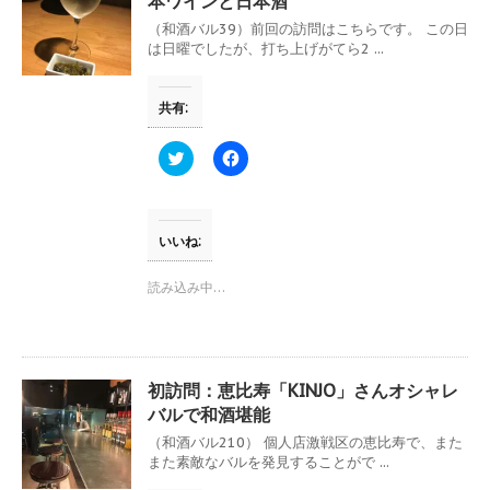
本ワインと日本酒
い
し
ウ
て
（和酒バル39）前回の訪問はこちらです。 この日
ィ
く
は日曜でしたが、打ち上げがてら2 ...
ン
だ
ド
さ
ウ
い
で
(
共有:
開
新
き
し
ま
い
す
ウ
ク
F
)
ィ
リ
a
ン
ッ
c
ド
ク
e
ウ
し
b
で
て
o
開
T
o
いいね:
き
w
k
ま
i
で
す
t
共
読み込み中…
)
t
有
e
す
r
る
で
に
共
は
有
ク
(
リ
初訪問：恵比寿「KINJO」さんオシャレ
新
ッ
し
ク
バルで和酒堪能
い
し
ウ
て
（和酒バル210） 個人店激戦区の恵比寿で、また
ィ
く
また素敵なバルを発見することがで ...
ン
だ
ド
さ