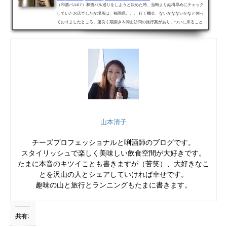
（和酒バル07）和酒バル巡りをしようと決めた時、当時より結構早めにチェック
していたお店でしたが場所は、福岡県。。。 行く機会、ないかなないかなと伺っ
ておりましたところ、運良く蔵開き＆岡山訪問の旅行案があり、ついに来ること
ができたのでした！！ 博多市の天神駅、地下鉄だったら赤坂駅から程近い「アジ
ート」さんです♪お店の公式ホームページはこちらです！福岡大名「アジート」さ
んへの最新訪問記録はこちらです（2015年6月掲載）初回訪問ログ：こだわりの
日本酒と日本ワインの隠れ家発見！こちらは和酒（日本酒...
山本清子
チーズプロフェッショナルと唎酒師のブログです。
スタイリッシュで楽しく美味しい飲食空間が大好きです。
たまに本音のキツイことも書きますが（苦笑）、大好きなこ
とを沢山の人とシェアしていければ幸せです。
趣味の山と旅行とランニングもたまに書きます。
共有: