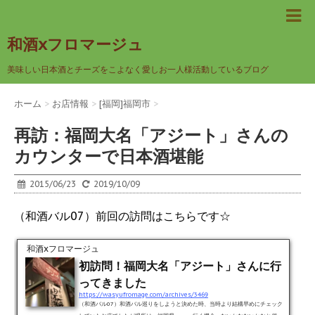
和酒xフロマージュ
美味しい日本酒とチーズをこよなく愛しお一人様活動しているブログ
ホーム
>
お店情報
>
[福岡]福岡市
>
再訪：福岡大名「アジート」さんの
カウンターで日本酒堪能
2015/06/23
2019/10/09
（和酒バル07）前回の訪問はこちらです☆
和酒xフロマージュ
初訪問！福岡大名「アジート」さんに行
ってきました
https://wasyufromage.com/archives/3469
（和酒バル07）和酒バル巡りをしようと決めた時、当時より結構早めにチェック