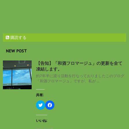
開
き
ま
す
)
購読する
NEW POST
【告知】「和酒フロマージュ」の更新を全て
凍結します。
約7年半に渡り活動を行なっておりましたこのブログ
「和酒フロマージュ」ですが、私が ...
共有:
ク
F
リ
a
ッ
c
ク
e
し
b
いいね:
て
o
T
o