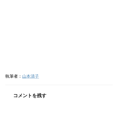
ド
さ
ウ
い
で
(
開
新
き
し
ま
い
す
ウ
)
ィ
ン
ド
ウ
で
開
き
ま
す
)
執筆者：
山本清子
コメントを残す