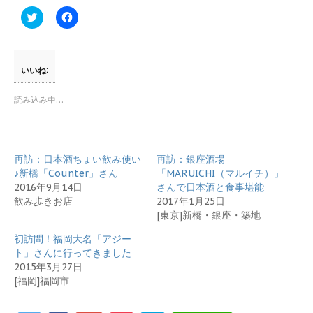
ク
F
リ
a
ッ
c
ク
e
し
b
て
o
T
o
いいね:
w
k
i
で
t
共
読み込み中…
t
有
e
す
r
る
で
に
共
は
有
ク
再訪：日本酒ちょい飲み使い
再訪：銀座酒場
(
リ
新
ッ
♪新橋「Counter」さん
「MARUICHI（マルイチ）」
し
ク
2016年9月14日
さんで日本酒と食事堪能
い
し
ウ
て
飲み歩きお店
2017年1月25日
ィ
く
[東京]新橋・銀座・築地
ン
だ
ド
さ
ウ
い
初訪問！福岡大名「アジー
で
(
開
新
ト」さんに行ってきました
き
し
2015年3月27日
ま
い
す
ウ
[福岡]福岡市
)
ィ
ン
ド