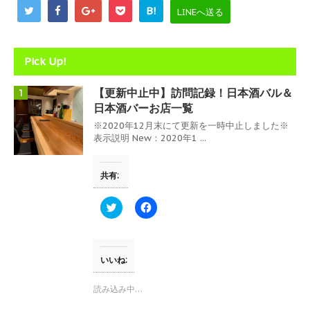
ウ
B!
で
LINEへ送る
開
き
ま
す
)
Pick Up!
【更新中止中】訪問記録！日本酒バル＆
1
日本酒バーお店一覧
※2020年12月末にて更新を一時中止しました※
表示説明 New：2020年1 ...
共有:
ク
F
リ
a
ッ
c
ク
e
し
b
て
o
T
o
いいね:
w
k
i
で
t
共
読み込み中…
t
有
e
す