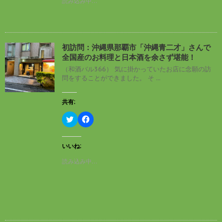
読み込み中…
w
k
i
で
t
共
t
有
e
す
r
る
で
に
初訪問：沖縄県那覇市「沖縄青二才」さんで
共
は
有
ク
全国産のお料理と日本酒を余さず堪能！
(
リ
新
ッ
（和酒バル366） 気に掛かっていたお店に念願の訪
し
ク
問をすることができました。 そ ...
い
し
ウ
て
ィ
く
ン
だ
共有:
ド
さ
ウ
い
ク
F
で
(
リ
a
開
新
ッ
c
き
し
ク
e
ま
い
し
b
す
ウ
いいね:
て
o
)
ィ
T
o
ン
読み込み中…
w
k
ド
i
で
ウ
t
共
で
t
有
開
e
す
き
r
る
ま
で
に
す
共
は
)
有
ク
(
リ