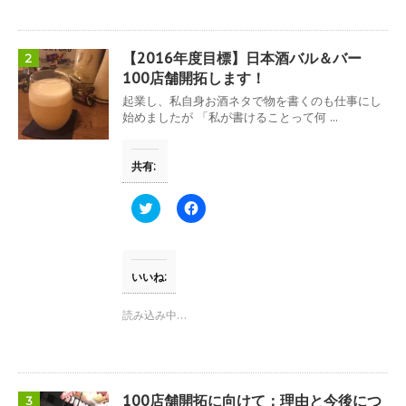
r
る
で
に
共
は
有
ク
(
リ
【2016年度目標】日本酒バル＆バー
2
新
ッ
し
ク
100店舗開拓します！
い
し
ウ
て
起業し、私自身お酒ネタで物を書くのも仕事にし
ィ
く
始めましたが 「私が書けることって何 ...
ン
だ
ド
さ
ウ
い
で
(
共有:
開
新
き
し
ま
い
す
ウ
ク
F
)
ィ
リ
a
ン
ッ
c
ド
ク
e
ウ
し
b
で
て
o
開
T
o
いいね:
き
w
k
ま
i
で
す
t
共
読み込み中…
)
t
有
e
す
r
る
で
に
共
は
有
ク
(
リ
100店舗開拓に向けて：理由と今後につ
3