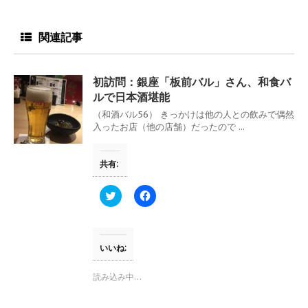
関連記事
初訪問：銀座「板前バル」さん、和食バ
ルで日本酒堪能
（和酒バル56） きっかけは他の人との飲みで偶然
入ったお店（他の店舗）だったので ...
共有:
ク
F
リ
a
ッ
c
ク
e
し
b
て
o
T
o
いいね:
w
k
i
で
t
共
読み込み中…
t
有
e
す
r
る