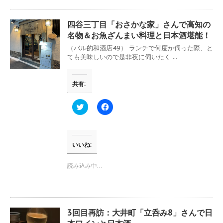
で
に
共
は
有
ク
(
リ
四谷三丁目「おさかな家」さんで高知の
新
ッ
し
ク
名物＆お魚ざんまい料理と日本酒堪能！
い
し
ウ
て
（バル的和酒店49） ランチで何度か伺った際、と
ィ
く
ても美味しいので是非夜に伺いたく ...
ン
だ
ド
さ
ウ
い
で
(
共有:
開
新
き
し
ま
い
す
ウ
ク
F
)
ィ
リ
a
ン
ッ
c
ド
ク
e
ウ
し
b
で
て
o
開
T
o
いいね:
き
w
k
ま
i
で
す
t
共
読み込み中…
)
t
有
e
す
r
る
で
に
共
は
有
ク
(
リ
3回目再訪：大井町「立呑み8」さんで日
新
ッ
し
ク