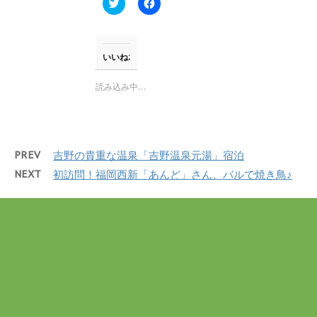
す
ウ
ク
F
)
ィ
リ
a
ン
ッ
c
ド
ク
e
ウ
し
b
で
て
o
開
T
o
いいね:
き
w
k
ま
i
で
す
t
共
読み込み中…
)
t
有
e
す
r
る
で
に
共
は
有
ク
(
リ
PREV
吉野の貴重な温泉「吉野温泉元湯」宿泊
新
ッ
し
ク
NEXT
初訪問！福岡西新「あんど」さん、バルで焼き鳥♪
い
し
ウ
て
ィ
く
ン
だ
ド
さ
ウ
い
で
(
開
新
き
し
ま
い
す
ウ
)
ィ
ン
ド
ウ
で