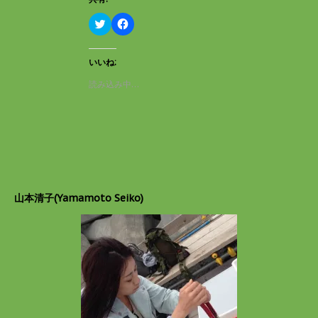
き
し
ま
い
す
ウ
ク
F
)
ィ
リ
a
ン
ッ
c
ド
ク
e
ウ
し
b
いいね:
で
て
o
開
T
o
読み込み中…
き
w
k
ま
i
で
す
t
共
)
t
有
e
す
r
る
で
に
共
は
有
ク
(
リ
新
ッ
し
ク
山本清子(Yamamoto Seiko)
い
し
ウ
て
ィ
く
ン
だ
ド
さ
ウ
い
で
(
開
新
き
し
ま
い
す
ウ
)
ィ
ン
ド