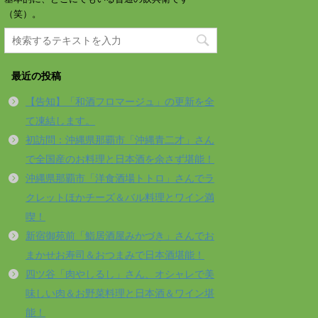
（笑）。
最近の投稿
【告知】「和酒フロマージュ」の更新を全
て凍結します。
初訪問：沖縄県那覇市「沖縄青二才」さん
で全国産のお料理と日本酒を余さず堪能！
沖縄県那覇市「洋食酒場トトロ」さんでラ
クレットほかチーズ＆バル料理とワイン満
喫！
新宿御苑前「鮨居酒屋みかづき」さんでお
まかせお寿司＆おつまみで日本酒堪能！
四ツ谷「肉やしるし」さん、オシャレで美
味しい肉＆お野菜料理と日本酒＆ワイン堪
能！