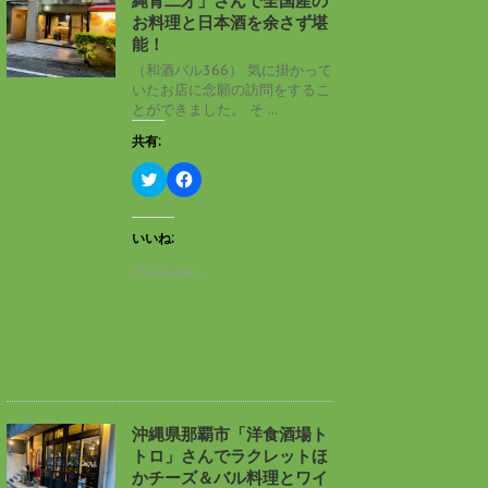
縄青二才」さんで全国産の
ウ
て
ィ
く
お料理と日本酒を余さず堪
ン
だ
能！
ド
さ
ウ
い
（和酒バル366） 気に掛かって
で
(
いたお店に念願の訪問をするこ
開
新
き
し
とができました。 そ ...
ま
い
す
ウ
共有:
)
ィ
ン
ド
ク
F
ウ
リ
a
で
ッ
c
開
ク
e
き
し
b
いいね:
ま
て
o
す
T
o
読み込み中…
)
w
k
i
で
t
共
t
有
e
す
r
る
で
に
共
は
有
ク
(
リ
新
ッ
し
ク
沖縄県那覇市「洋食酒場ト
い
し
トロ」さんでラクレットほ
ウ
て
ィ
く
かチーズ＆バル料理とワイ