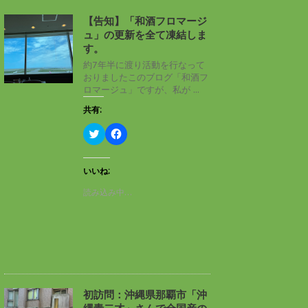
【告知】「和酒フロマージ
ュ」の更新を全て凍結しま
す。
約7年半に渡り活動を行なって
おりましたこのブログ「和酒フ
ロマージュ」ですが、私が ...
共有:
ク
F
リ
a
ッ
c
ク
e
し
b
いいね:
て
o
T
o
読み込み中…
w
k
i
で
t
共
t
有
e
す
r
る
で
に
共
は
有
ク
(
リ
新
ッ
し
ク
初訪問：沖縄県那覇市「沖
い
し