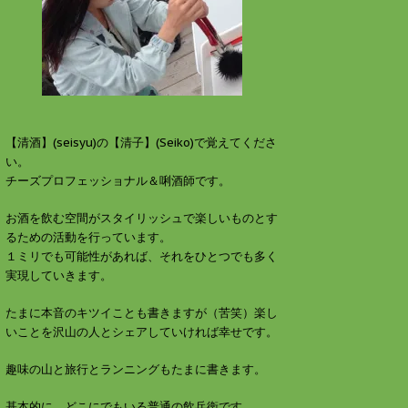
す
ウ
)
ィ
ン
ド
ウ
で
開
き
ま
す
)
【清酒】(seisyu)の【清子】(Seiko)で覚えてくださ
い。
チーズプロフェッショナル＆唎酒師です。
お酒を飲む空間がスタイリッシュで楽しいものとす
るための活動を行っています。
１ミリでも可能性があれば、それをひとつでも多く
実現していきます。
たまに本音のキツイことも書きますが（苦笑）楽し
いことを沢山の人とシェアしていければ幸せです。
趣味の山と旅行とランニングもたまに書きます。
基本的に、どこにでもいる普通の飲兵衛です