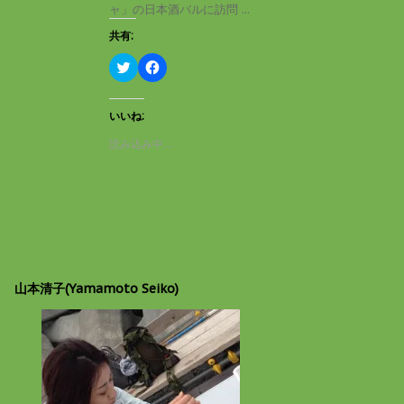
き
し
ャ」の日本酒バルに訪問 ...
ま
い
す
ウ
共有:
)
ィ
ン
ド
ク
F
ウ
リ
a
で
ッ
c
開
ク
e
き
し
b
いいね:
ま
て
o
す
T
o
読み込み中…
)
w
k
i
で
t
共
t
有
e
す
r
る
で
に
共
は
有
ク
(
リ
新
ッ
し
ク
山本清子(Yamamoto Seiko)
い
し
ウ
て
ィ
く
ン
だ
ド
さ
ウ
い
で
(
開
新
き
し
ま
い