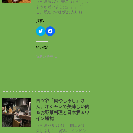
（和酒店57） 書こうかどうし
で
(
ようか迷いました。。。 こ
開
新
き
し
こ、私だけのお気に入りお ...
ま
い
す
ウ
共有:
)
ィ
ン
ド
ク
F
ウ
リ
a
で
ッ
c
開
ク
e
き
し
b
いいね:
ま
て
o
す
T
o
読み込み中…
)
w
k
i
で
t
共
t
有
e
す
r
る
で
に
共
は
有
ク
(
リ
新
ッ
し
ク
四ツ谷「肉やしるし」さ
い
し
ん、オシャレで美味しい肉
ウ
て
ィ
く
＆お野菜料理と日本酒＆ワ
ン
だ
イン堪能！
ド
さ
ウ
い
（和酒バル134）（肉店34）
で
(
久しぶりに、好み「ドンピシ
開
新