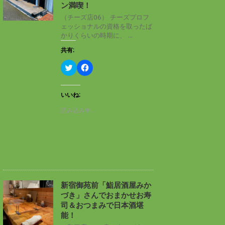
ン
だ
ン満喫！
ド
さ
ウ
い
（チーズ店06） チーズプロフ
で
(
ェッショナルの資格を取ったば
開
新
き
し
かりくらいの時期に、 ...
ま
い
す
ウ
共有:
)
ィ
ン
ド
ク
F
ウ
リ
a
で
ッ
c
開
ク
e
き
し
b
いいね:
ま
て
o
す
T
o
読み込み中…
)
w
k
i
で
t
共
t
有
e
す
r
る
で
に
共
は
有
ク
(
リ
新
ッ
し
ク
新宿御苑前「鮨居酒屋みか
い
し
づき」さんでおまかせお寿
ウ
て
ィ
く
司＆おつまみで日本酒堪
ン
だ
能！
ド
さ
ウ
い