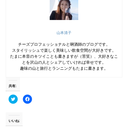
山本清子
チーズプロフェッショナルと唎酒師のブログです。
スタイリッシュで楽しく美味しい飲食空間が大好きです。
たまに本音のキツイことも書きますが（苦笑）、大好きなこ
とを沢山の人とシェアしていければ幸せです。
趣味の山と旅行とランニングもたまに書きます。
共有:
ク
F
リ
a
ッ
c
ク
e
し
b
て
o
T
o
いいね:
w
k