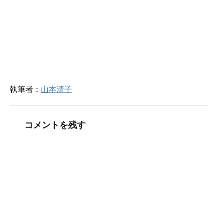
ン
ド
ウ
で
開
き
ま
す
)
執筆者：
山本清子
コメントを残す