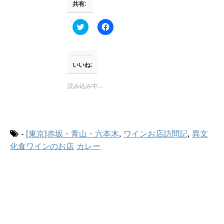
共有:
開
新
き
し
ま
い
す
ウ
ク
F
)
ィ
リ
a
ン
ッ
c
ド
ク
e
ウ
し
b
で
て
o
開
T
o
いいね:
き
w
k
ま
i
で
す
t
共
読み込み中…
)
t
有
e
す
r
る
で
に
共
は
有
ク
(
リ
-
[東京]赤坂・青山・六本木
,
ワインお店訪問記
,
異文
新
ッ
し
ク
化食ワインのお店
カレー
い
し
ウ
て
ィ
く
ン
だ
ド
さ
ウ
い
で
(
開
新
き
し
ま
い
す
ウ
)
ィ