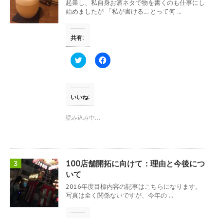
ウ
て
起業し、私自身お酒ネタで物を書くのも仕事にし
ィ
く
始めましたが 「私が書けることって何 ...
ン
だ
ド
さ
ウ
い
で
(
共有:
開
新
き
し
ま
い
す
ウ
ク
F
)
ィ
リ
a
ン
ッ
c
ド
ク
e
ウ
し
b
で
て
o
開
T
o
いいね:
き
w
k
ま
i
で
す
t
共
読み込み中…
)
t
有
e
す
r
る
で
に
共
は
有
ク
(
リ
100店舗開拓に向けて：理由と今後につ
3
新
ッ
し
ク
いて
い
し
ウ
て
2016年度目標内容の記事はこちらになります。
ィ
く
写真は全く関係ないですが、今年の ...
ン
だ
ド
さ
ウ
い
で
(