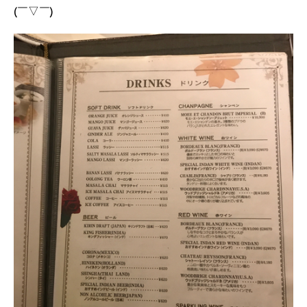
(￣▽￣)