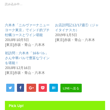
i
で
t
共
読み込み中…
t
有
e
す
r
る
で
に
共
は
有
ク
六本木「ニルヴァーナニュー
お店訪問記12/17週①（ジャ
(
リ
新
ッ
ヨーク東京」でインド的プチ
イタイナスカ）
し
ク
牡蠣コースとワイン堪能
2019年1月5日
い
し
ウ
て
2018年10月5日
[東京]赤坂・青山・六本木
ィ
く
[東京]赤坂・青山・六本木
ン
だ
ド
さ
ウ
い
初訪問：六本木「168バル」
で
(
開
新
さん中華バルで豊富なワイン
き
し
を堪能！
ま
い
す
ウ
2018年12月16日
)
ィ
[東京]赤坂・青山・六本木
ン
ド
ウ
で
開
B!
LINEへ送る
き
ま
す
)
Pick Up!