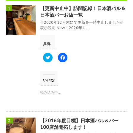
【更新中止中】訪問記録！日本酒バル＆
1
日本酒バーお店一覧
※2020年12月末にて更新を一時中止しました※
表示説明 New：2020年1 ...
共有:
ク
F
リ
a
ッ
c
ク
e
し
b
て
o
T
o
いいね:
w
k
i
で
t
共
読み込み中…
t
有
e
す
r
る
で
に
共
は
有
ク
(
リ
【2016年度目標】日本酒バル＆バー
2
新
ッ
し
ク
100店舗開拓します！
い
し