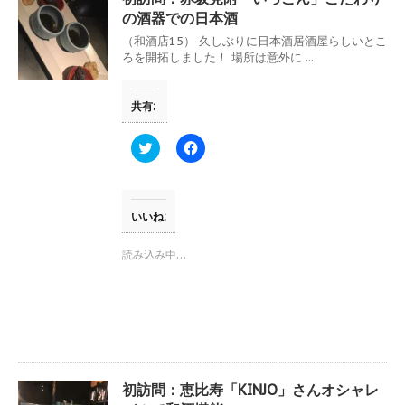
ィ
く
ン
だ
の酒器での日本酒
ド
さ
ウ
い
（和酒店15） 久しぶりに日本酒居酒屋らしいとこ
で
(
ろを開拓しました！ 場所は意外に ...
開
新
き
し
ま
い
す
ウ
共有:
)
ィ
ン
ド
ウ
ク
F
で
リ
a
開
ッ
c
き
ク
e
ま
し
b
す
て
o
)
T
o
いいね:
w
k
i
で
t
共
読み込み中…
t
有
e
す
r
る
で
に
共
は
有
ク
(
リ
新
ッ
し
ク
い
し
ウ
て
初訪問：恵比寿「KINJO」さんオシャレ
ィ
く
ン
だ