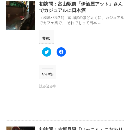
初訪問：富山駅前「伊酒屋アット」さん
でカジュアルに日本酒
（和酒バル75） 富山駅のほど近くに、カジュアル
でカフェ風で、 それでもって日本 ...
共有:
ク
F
リ
a
ッ
c
ク
e
し
b
て
o
T
o
いいね:
w
k
i
で
t
共
読み込み中…
t
有
e
す
r
る
で
に
共
は
有
ク
(
リ
新
ッ
し
ク
い
し
ウ
て
初訪問：赤坂見附「いっこん」こだわり