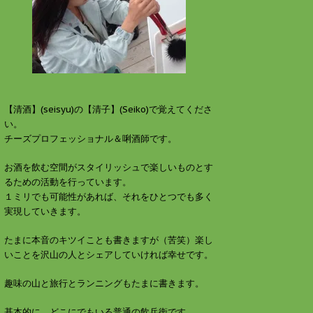
す
ウ
)
ィ
ン
ド
ウ
で
開
き
ま
す
)
【清酒】(seisyu)の【清子】(Seiko)で覚えてくださ
い。
チーズプロフェッショナル＆唎酒師です。
お酒を飲む空間がスタイリッシュで楽しいものとす
るための活動を行っています。
１ミリでも可能性があれば、それをひとつでも多く
実現していきます。
たまに本音のキツイことも書きますが（苦笑）楽し
いことを沢山の人とシェアしていければ幸せです。
趣味の山と旅行とランニングもたまに書きます。
基本的に、どこにでもいる普通の飲兵衛です