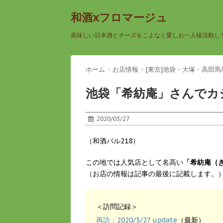
和酒xフロマージュ
美味しい日本酒とチーズをこよなく愛しお一人様活動し
ホーム
>
お店情報
>
[東京]池袋・大塚・高田馬
池袋「希紡庵」さんでカ
2020/03/27
（和酒バル218）
この地では人気店として名高い
「希紡庵（
（お店の情報は記事の最後に記載します。
＜訪問記録＞
再訪：2020/3/27 update
（最新）