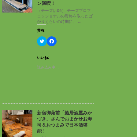
ン
だ
ン満喫！
ド
さ
ウ
い
（チーズ店06） チーズプロフ
で
(
ェッショナルの資格を取ったば
開
新
き
し
かりくらいの時期に、 ...
ま
い
す
ウ
共有:
)
ィ
ン
ド
ク
F
ウ
リ
a
で
ッ
c
開
ク
e
き
し
b
いいね:
ま
て
o
す
T
o
読み込み中…
)
w
k
i
で
t
共
t
有
e
す
r
る
で
に
共
は
有
ク
(
リ
新
ッ
し
ク
新宿御苑前「鮨居酒屋みか
い
し
づき」さんでおまかせお寿
ウ
て
ィ
く
司＆おつまみで日本酒堪
ン
だ
能！
ド
さ
ウ
い