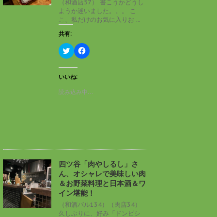
（和酒店57） 書こうかどうし
で
(
ようか迷いました。。。 こ
開
新
き
し
こ、私だけのお気に入りお ...
ま
い
す
ウ
共有:
)
ィ
ン
ド
ク
F
ウ
リ
a
で
ッ
c
開
ク
e
き
し
b
いいね:
ま
て
o
す
T
o
読み込み中…
)
w
k
i
で
t
共
t
有
e
す
r
る
で
に
共
は
有
ク
(
リ
新
ッ
し
ク
四ツ谷「肉やしるし」さ
い
し
ん、オシャレで美味しい肉
ウ
て
ィ
く
＆お野菜料理と日本酒＆ワ
ン
だ
イン堪能！
ド
さ
ウ
い
（和酒バル134）（肉店34）
で
(
久しぶりに、好み「ドンピシ
開
新