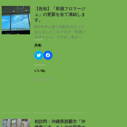
【告知】「和酒フロマージ
ュ」の更新を全て凍結しま
す。
約7年半に渡り活動を行なって
おりましたこのブログ「和酒フ
ロマージュ」ですが、私が ...
共有:
ク
F
リ
a
ッ
c
ク
e
し
b
いいね:
て
o
T
o
読み込み中…
w
k
i
で
t
共
t
有
e
す
r
る
で
に
共
は
有
ク
(
リ
新
ッ
し
ク
初訪問：沖縄県那覇市「沖
い
し