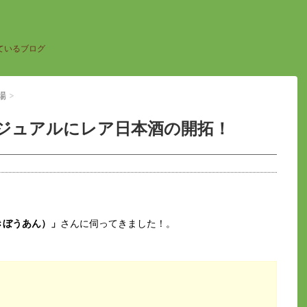
ているブログ
場
>
ジュアルにレア日本酒の開拓！
きぼうあん）」
さんに伺ってきました！。
）