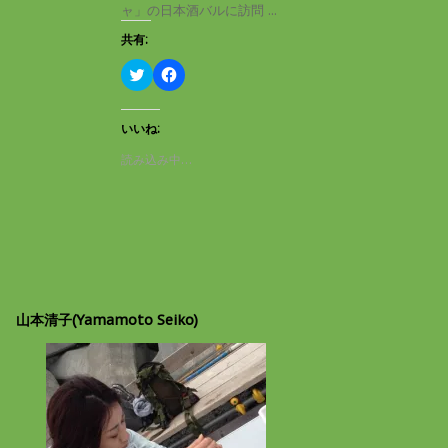
き
し
ャ」の日本酒バルに訪問 ...
ま
い
す
ウ
共有:
)
ィ
ン
ド
ク
F
ウ
リ
a
で
ッ
c
開
ク
e
き
し
b
いいね:
ま
て
o
す
T
o
読み込み中…
)
w
k
i
で
t
共
t
有
e
す
r
る
で
に
共
は
有
ク
(
リ
新
ッ
し
ク
山本清子(Yamamoto Seiko)
い
し
ウ
て
ィ
く
ン
だ
ド
さ
ウ
い
で
(
開
新
き
し
ま
い