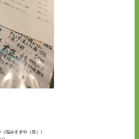
い（悩みすぎや（笑））