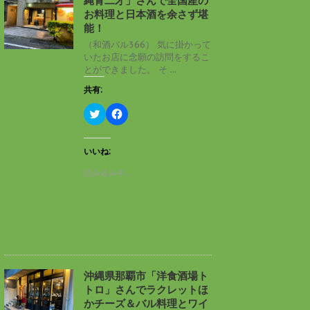
縄青二才」さんで全国産の
ウ
て
ィ
く
お料理と日本酒を余さず堪
ン
だ
能！
ド
さ
ウ
い
（和酒バル366） 気に掛かって
で
(
いたお店に念願の訪問をするこ
開
新
き
し
とができました。 そ ...
ま
い
す
ウ
共有:
)
ィ
ン
ド
ク
F
ウ
リ
a
で
ッ
c
開
ク
e
き
し
b
いいね:
ま
て
o
す
T
o
読み込み中…
)
w
k
i
で
t
共
t
有
e
す
r
る
で
に
共
は
有
ク
(
リ
新
ッ
し
ク
沖縄県那覇市「洋食酒場ト
い
し
トロ」さんでラクレットほ
ウ
て
ィ
く
かチーズ＆バル料理とワイ