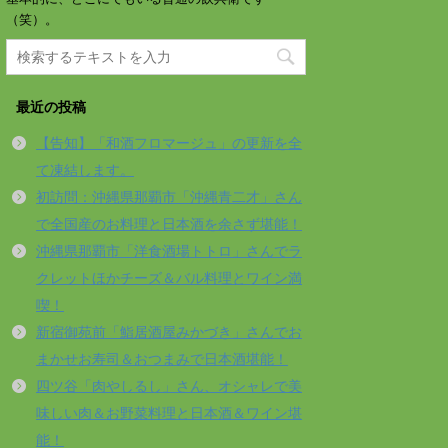
（笑）。
最近の投稿
【告知】「和酒フロマージュ」の更新を全
て凍結します。
初訪問：沖縄県那覇市「沖縄青二才」さん
で全国産のお料理と日本酒を余さず堪能！
沖縄県那覇市「洋食酒場トトロ」さんでラ
クレットほかチーズ＆バル料理とワイン満
喫！
新宿御苑前「鮨居酒屋みかづき」さんでお
まかせお寿司＆おつまみで日本酒堪能！
四ツ谷「肉やしるし」さん、オシャレで美
味しい肉＆お野菜料理と日本酒＆ワイン堪
能！