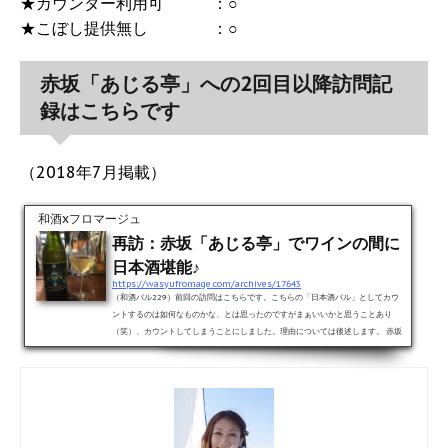
★カウンター利用可 ：○
★こぼし提供無し ：○
赤坂「あじる亭」への2回目以降訪問記
録はこちらです
（2018年7月掲載）
和酒xフロマージュ
再訪：赤坂「あじる亭」でワインの間に
日本酒堪能♪
https://wasyufromage.com/archives/17643
（和酒バル229）前回の訪問はこちらです。こちらの「日本酒バル」としてカウ
ントするのは如何なものかな、とは思ったのですがまぁいいかと思うことあり
（笑）、カウントしてしまうことにしました。理由については後述します。 赤坂
見附の駅から約５分くらいの好ロケーションにお店を構える老舗「あじる亭」さ
んに伺ってきました！！（お店の公式ホームページはこちらになります。）開店
直後を狙い訪問、無事入店！！この日は野暮用で、このお店に来るきっかけにな
ったFさんを訪問するために比較的お店が忙しくない時間帯（開店直...