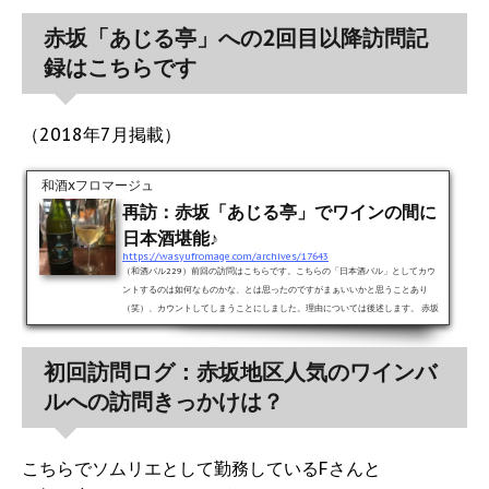
赤坂「あじる亭」への2回目以降訪問記
録はこちらです
（2018年7月掲載）
和酒xフロマージュ
再訪：赤坂「あじる亭」でワインの間に
日本酒堪能♪
https://wasyufromage.com/archives/17643
（和酒バル229）前回の訪問はこちらです。こちらの「日本酒バル」としてカウ
ントするのは如何なものかな、とは思ったのですがまぁいいかと思うことあり
（笑）、カウントしてしまうことにしました。理由については後述します。 赤坂
見附の駅から約５分くらいの好ロケーションにお店を構える老舗「あじる亭」さ
んに伺ってきました！！（お店の公式ホームページはこちらになります。）開店
初回訪問ログ：赤坂地区人気のワインバ
直後を狙い訪問、無事入店！！この日は野暮用で、このお店に来るきっかけにな
ったFさんを訪問するために比較的お店が忙しくない時間帯（開店直...
ルへの訪問きっかけは？
こちらでソムリエとして勤務しているFさんと