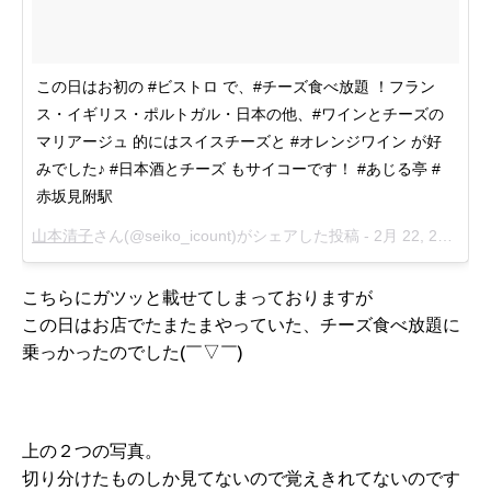
この日はお初の #ビストロ で、#チーズ食べ放題 ！フラン
ス・イギリス・ポルトガル・日本の他、#ワインとチーズの
マリアージュ 的にはスイスチーズと #オレンジワイン が好
みでした♪ #日本酒とチーズ もサイコーです！ #あじる亭 #
赤坂見附駅
山本清子
さん(@seiko_icount)がシェアした投稿 -
2月 22, 2018 at 7:37午後 PST
こちらにガツッと載せてしまっておりますが
この日はお店でたまたまやっていた、チーズ食べ放題に
乗っかったのでした(￣▽￣)
上の２つの写真。
切り分けたものしか見てないので覚えきれてないのです