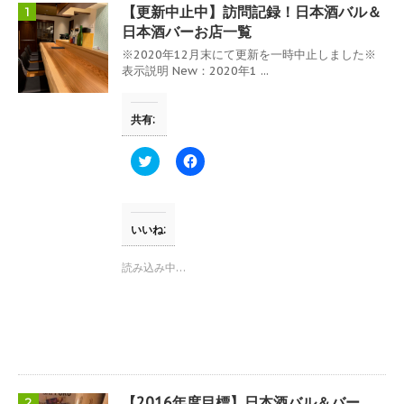
【更新中止中】訪問記録！日本酒バル＆
1
日本酒バーお店一覧
※2020年12月末にて更新を一時中止しました※
表示説明 New：2020年1 ...
共有:
ク
F
リ
a
ッ
c
ク
e
し
b
て
o
T
o
いいね:
w
k
i
で
t
共
読み込み中…
t
有
e
す
r
る
で
に
共
は
有
ク
(
リ
新
ッ
し
ク
い
し
ウ
て
【2016年度目標】日本酒バル＆バー
2