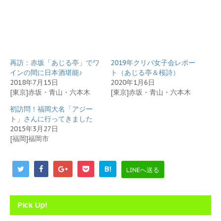
e
す
r
る
で
に
共
は
有
ク
(
リ
新
ッ
し
ク
い
し
再訪：赤坂「あじる亭」でワ
ウ
て
2019年クリパ女子会レポー
ィ
く
インの間に日本酒堪能♪
ト（あじる亭＆桜詩）
ン
だ
ド
さ
2018年7月15日
2020年1月6日
ウ
い
[東京]赤坂・青山・六本木
[東京]赤坂・青山・六本木
で
(
開
新
き
し
初訪問！福岡大名「アジー
ま
い
ト」さんに行ってきました
す
ウ
)
ィ
2015年3月27日
ン
[福岡]福岡市
ド
ウ
で
開
き
B!
LINEへ送る
ま
す
)
Pick Up!