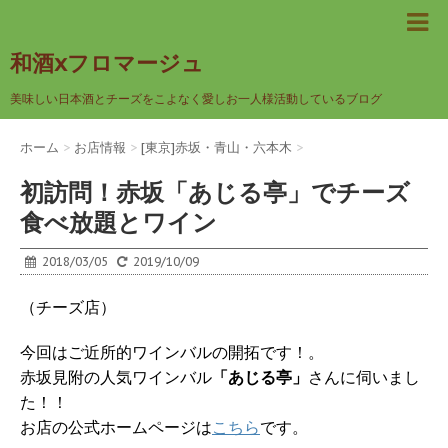
和酒xフロマージュ
美味しい日本酒とチーズをこよなく愛しお一人様活動しているブログ
ホーム
>
お店情報
>
[東京]赤坂・青山・六本木
>
初訪問！赤坂「あじる亭」でチーズ
食べ放題とワイン
2018/03/05
2019/10/09
（チーズ店）
今回はご近所的ワインバルの開拓です！。
赤坂見附の人気ワインバル
「あじる亭」
さんに伺いまし
た！！
お店の公式ホームページは
こちら
です。