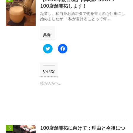
ィ
く
ン
だ
100店舗開拓します！
ド
さ
ウ
い
起業し、私自身お酒ネタで物を書くのも仕事にし
で
(
始めましたが 「私が書けることって何 ...
開
新
き
し
ま
い
す
ウ
共有:
)
ィ
ン
ド
ウ
ク
F
で
リ
a
開
ッ
c
き
ク
e
ま
し
b
す
て
o
)
T
o
いいね:
w
k
i
で
t
共
読み込み中…
t
有
e
す
r
る
で
に
共
は
有
ク
(
リ
新
ッ
し
ク
い
し
ウ
て
100店舗開拓に向けて：理由と今後につ
3
ィ
く
ン
だ