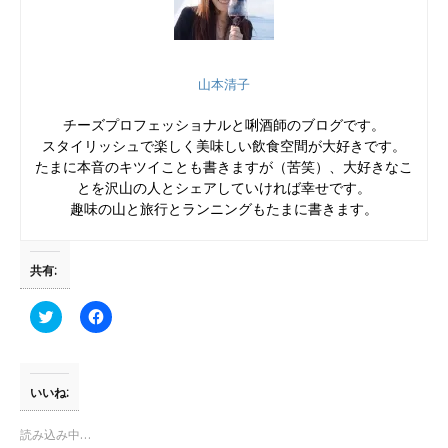
山本清子
チーズプロフェッショナルと唎酒師のブログです。
スタイリッシュで楽しく美味しい飲食空間が大好きです。
たまに本音のキツイことも書きますが（苦笑）、大好きなこ
とを沢山の人とシェアしていければ幸せです。
趣味の山と旅行とランニングもたまに書きます。
共有:
ク
F
リ
a
ッ
c
ク
e
し
b
て
o
T
o
いいね:
w
k
i
で
t
共
読み込み中…
t
有