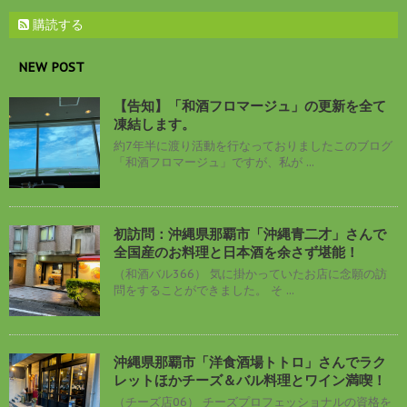
購読する
NEW POST
【告知】「和酒フロマージュ」の更新を全て
凍結します。
約7年半に渡り活動を行なっておりましたこのブログ
「和酒フロマージュ」ですが、私が ...
初訪問：沖縄県那覇市「沖縄青二才」さんで
全国産のお料理と日本酒を余さず堪能！
（和酒バル366） 気に掛かっていたお店に念願の訪
問をすることができました。 そ ...
沖縄県那覇市「洋食酒場トトロ」さんでラク
レットほかチーズ＆バル料理とワイン満喫！
（チーズ店06） チーズプロフェッショナルの資格を