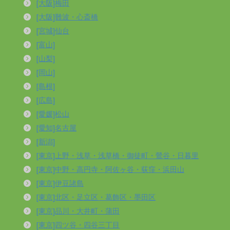
[大阪]梅田
[大阪]難波・心斎橋
[宮城]仙台
[富山]
[山梨]
[岡山]
[島根]
[広島]
[愛媛]松山
[愛知]名古屋
[新潟]
[東京]上野・浅草・浅草橋・御徒町・鶯谷・日暮里
[東京]中野・高円寺・阿佐ヶ谷・荻窪・浜田山
[東京]伊豆諸島
[東京]北区・足立区・葛飾区・墨田区
[東京]品川・大井町・蒲田
[東京]四ツ谷・四谷三丁目