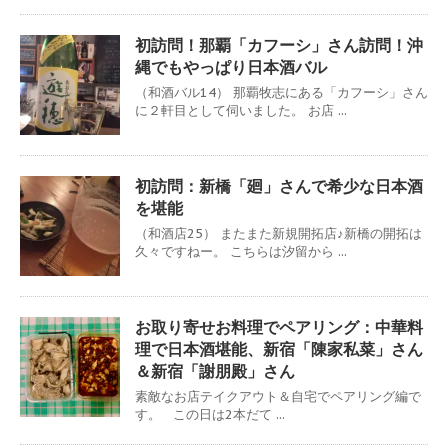
初訪問！那覇「カフーシ」さん訪問！沖
縄でもやっぱり日本酒バル
（和酒バル14） 那覇牧志にある「カフーシ」さん
に２軒目として伺いました。 お店 ...
初訪問：新橋「廻」さんで希少な日本酒
を堪能
（和酒店25） またまた新規開拓店♪新橋の開拓は
久々ですねー。 こちらは汐留から ...
お取り寄せお料理でペアリング：中華料
理で日本酒堪能、新宿「陳家私菜」さん
＆新宿「謝朋殿」さん
素敵なお店テイクアウト＆自宅でペアリング編で
す。 この日は2本だて ...