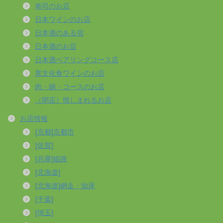
寿司のお店
日本ワインのお店
日本酒のある宿
日本酒のお店
日本酒ペアリングコース店
異文化食ワインのお店
肉・鍋・コースのお店
（閉店）惜しまれるお店
お店情報
[京都]京都市
[佐賀]
[兵庫]姫路
[北海道]
[北海道]網走・知床
[千葉]
[埼玉]