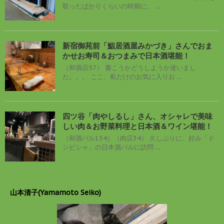
取ったばかりくらいの時期に、 ...
新宿御苑前「鮨居酒屋みかづき」さんでおま
かせお寿司＆おつまみで日本酒堪能！
（和酒店57） 書こうかどうしようか迷いまし
た。。。 ここ、私だけのお気に入りお ...
四ツ谷「肉やしるし」さん、オシャレで美味
しい肉＆お野菜料理と日本酒＆ワイン堪能！
（和酒バル134）（肉店34） 久しぶりに、好み「ド
ンピシャ」の日本酒バルに訪問 ...
山本清子(Yamamoto Seiko)