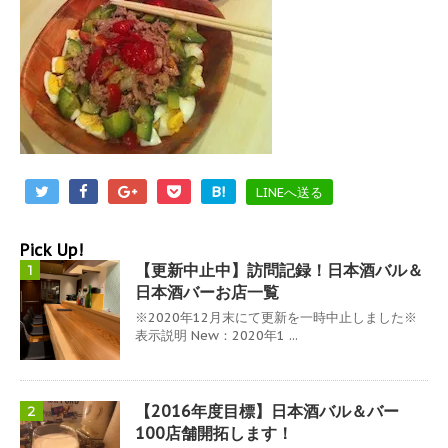
B!
LINEへ送る
Pick Up!
【更新中止中】訪問記録！日本酒バル＆
1
日本酒バーお店一覧
※2020年12月末にて更新を一時中止しました※
表示説明 New：2020年1 ...
【2016年度目標】日本酒バル＆バー
2
100店舗開拓します！