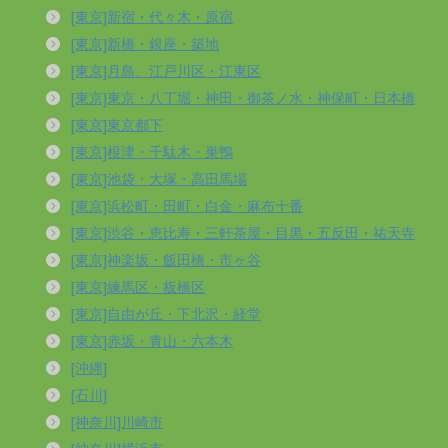
[東京]新宿・代々木・原宿
[東京]新橋・銀座・築地
[東京]月島、江戸川区・江東区
[東京]東京・八丁堀・神田・御茶ノ水・神保町・日本橋
[東京]東京都下
[東京]根津・千駄木・巣鴨
[東京]池袋・大塚・高田馬場
[東京]浜松町・田町・白金・麻布十番
[東京]渋谷・恵比寿・三軒茶屋・目黒・五反田・祐天寺
[東京]神楽坂・飯田橋・市ヶ谷
[東京]練馬区・板橋区
[東京]自由が丘・下北沢・経堂
[東京]赤坂・青山・六本木
[沖縄]
[石川]
[神奈川]川崎市