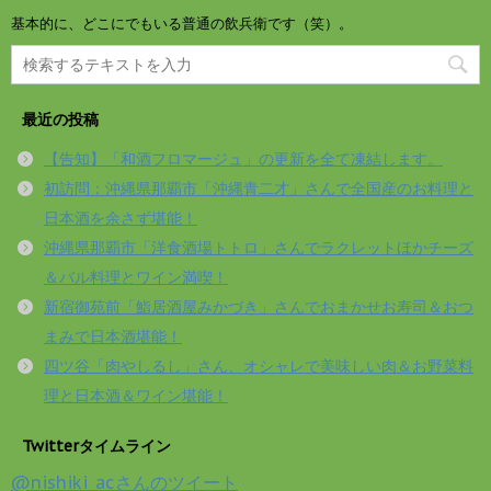
基本的に、どこにでもいる普通の飲兵衛です（笑）。
最近の投稿
【告知】「和酒フロマージュ」の更新を全て凍結します。
初訪問：沖縄県那覇市「沖縄青二才」さんで全国産のお料理と
日本酒を余さず堪能！
沖縄県那覇市「洋食酒場トトロ」さんでラクレットほかチーズ
＆バル料理とワイン満喫！
新宿御苑前「鮨居酒屋みかづき」さんでおまかせお寿司＆おつ
まみで日本酒堪能！
四ツ谷「肉やしるし」さん、オシャレで美味しい肉＆お野菜料
理と日本酒＆ワイン堪能！
Twitterタイムライン
@nishiki_acさんのツイート