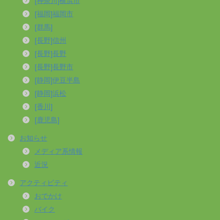
[神奈川]横浜市
[福岡]福岡市
[群馬]
[長野]信州
[長野]長野
[長野]長野市
[静岡]伊豆半島
[静岡]浜松
[香川]
[鹿児島]
お知らせ
メディア系情報
近況
アクティビティ
おでかけ
バイク