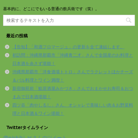
基本的に、どこにでもいる普通の飲兵衛です（笑）。
最近の投稿
【告知】「和酒フロマージュ」の更新を全て凍結します。
初訪問：沖縄県那覇市「沖縄青二才」さんで全国産のお料理と
日本酒を余さず堪能！
沖縄県那覇市「洋食酒場トトロ」さんでラクレットほかチーズ
＆バル料理とワイン満喫！
新宿御苑前「鮨居酒屋みかづき」さんでおまかせお寿司＆おつ
まみで日本酒堪能！
四ツ谷「肉やしるし」さん、オシャレで美味しい肉＆お野菜料
理と日本酒＆ワイン堪能！
Twitterタイムライン
@nishiki_acさんのツイート