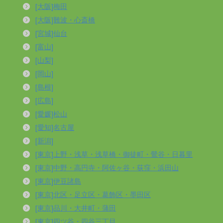
[大阪]梅田
[大阪]難波・心斎橋
[宮城]仙台
[富山]
[山梨]
[岡山]
[島根]
[広島]
[愛媛]松山
[愛知]名古屋
[新潟]
[東京]上野・浅草・浅草橋・御徒町・鶯谷・日暮里
[東京]中野・高円寺・阿佐ヶ谷・荻窪・浜田山
[東京]伊豆諸島
[東京]北区・足立区・葛飾区・墨田区
[東京]品川・大井町・蒲田
[東京]四ツ谷・四谷三丁目