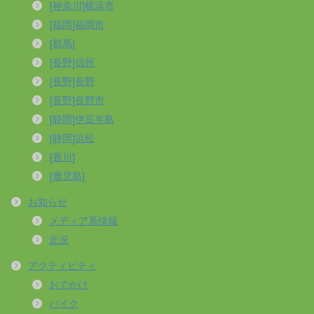
[神奈川]横浜市
[福岡]福岡市
[群馬]
[長野]信州
[長野]長野
[長野]長野市
[静岡]伊豆半島
[静岡]浜松
[香川]
[鹿児島]
お知らせ
メディア系情報
近況
アクティビティ
おでかけ
バイク