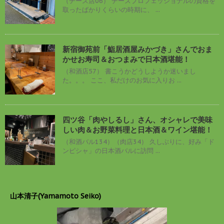
（チーズ店06） チーズプロフェッショナルの資格を
取ったばかりくらいの時期に、 ...
新宿御苑前「鮨居酒屋みかづき」さんでおま
かせお寿司＆おつまみで日本酒堪能！
（和酒店57） 書こうかどうしようか迷いまし
た。。。 ここ、私だけのお気に入りお ...
四ツ谷「肉やしるし」さん、オシャレで美味
しい肉＆お野菜料理と日本酒＆ワイン堪能！
（和酒バル134）（肉店34） 久しぶりに、好み「ド
ンピシャ」の日本酒バルに訪問 ...
山本清子(Yamamoto Seiko)