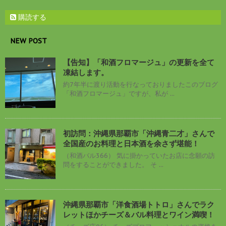
購読する
NEW POST
【告知】「和酒フロマージュ」の更新を全て
凍結します。
約7年半に渡り活動を行なっておりましたこのブログ
「和酒フロマージュ」ですが、私が ...
初訪問：沖縄県那覇市「沖縄青二才」さんで
全国産のお料理と日本酒を余さず堪能！
（和酒バル366） 気に掛かっていたお店に念願の訪
問をすることができました。 そ ...
沖縄県那覇市「洋食酒場トトロ」さんでラク
レットほかチーズ＆バル料理とワイン満喫！