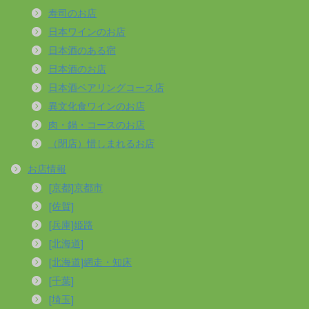
寿司のお店
日本ワインのお店
日本酒のある宿
日本酒のお店
日本酒ペアリングコース店
異文化食ワインのお店
肉・鍋・コースのお店
（閉店）惜しまれるお店
お店情報
[京都]京都市
[佐賀]
[兵庫]姫路
[北海道]
[北海道]網走・知床
[千葉]
[埼玉]