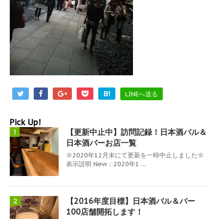
B!
LINEへ送る
Pick Up!
【更新中止中】訪問記録！日本酒バル＆
1
日本酒バーお店一覧
※2020年12月末にて更新を一時中止しました※
表示説明 New：2020年1 ...
【2016年度目標】日本酒バル＆バー
2
100店舗開拓します！