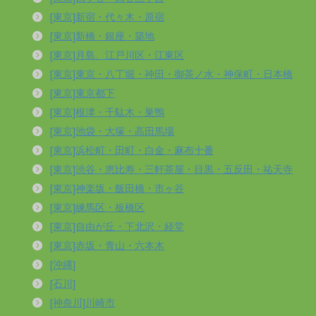
[東京]新宿・代々木・原宿
[東京]新橋・銀座・築地
[東京]月島、江戸川区・江東区
[東京]東京・八丁堀・神田・御茶ノ水・神保町・日本橋
[東京]東京都下
[東京]根津・千駄木・巣鴨
[東京]池袋・大塚・高田馬場
[東京]浜松町・田町・白金・麻布十番
[東京]渋谷・恵比寿・三軒茶屋・目黒・五反田・祐天寺
[東京]神楽坂・飯田橋・市ヶ谷
[東京]練馬区・板橋区
[東京]自由が丘・下北沢・経堂
[東京]赤坂・青山・六本木
[沖縄]
[石川]
[神奈川]川崎市