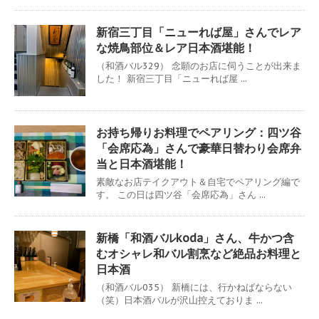
新宿三丁目「ニューれば屋」さんでレア
な焼鳥部位＆レア日本酒堪能！
（和酒バル329） 念願のお店に伺うことが出来ま
した！ 新宿三丁目「ニューれば屋 ...
お持ち帰りお料理でペアリング：四ツ谷
「会席応為」さんで豪華日替わり会席弁
当と日本酒堪能！
素敵なお店テイクアウト＆自宅でペアリング編で
す。 この日は四ツ谷「会席応為」さん ...
新橋「和酒バルkoda」さん、牛かつ含
むオシャレ和バル割烹など絶品お料理と
日本酒
（和酒バル035） 新橋には、行かねばならない
（笑）日本酒バルが沢山控えておりま ...