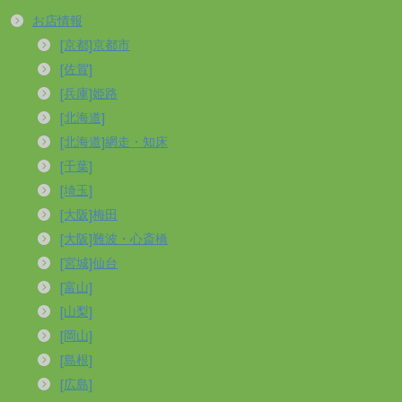
お店情報
[京都]京都市
[佐賀]
[兵庫]姫路
[北海道]
[北海道]網走・知床
[千葉]
[埼玉]
[大阪]梅田
[大阪]難波・心斎橋
[宮城]仙台
[富山]
[山梨]
[岡山]
[島根]
[広島]