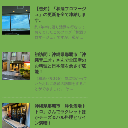
【告知】「和酒フロマージ
ュ」の更新を全て凍結しま
す。
約7年半に渡り活動を行なって
おりましたこのブログ「和酒フ
ロマージュ」ですが、私が ...
初訪問：沖縄県那覇市「沖
縄青二才」さんで全国産の
お料理と日本酒を余さず堪
能！
（和酒バル366） 気に掛かって
いたお店に念願の訪問をするこ
とができました。 そ ...
沖縄県那覇市「洋食酒場ト
トロ」さんでラクレットほ
かチーズ＆バル料理とワイ
ン満喫！