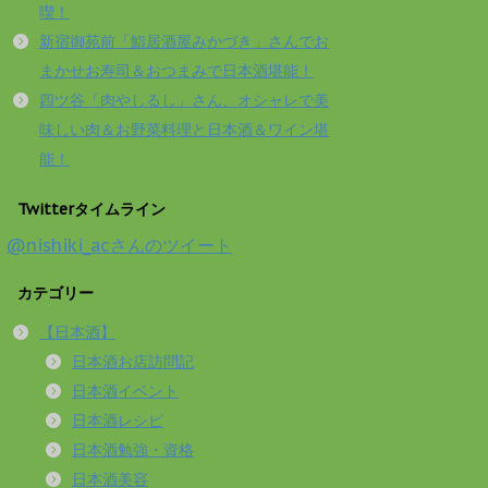
喫！
新宿御苑前「鮨居酒屋みかづき」さんでお
まかせお寿司＆おつまみで日本酒堪能！
四ツ谷「肉やしるし」さん、オシャレで美
味しい肉＆お野菜料理と日本酒＆ワイン堪
能！
Twitterタイムライン
@nishiki_acさんのツイート
カテゴリー
【日本酒】
日本酒お店訪問記
日本酒イベント
日本酒レシピ
日本酒勉強・資格
日本酒美容