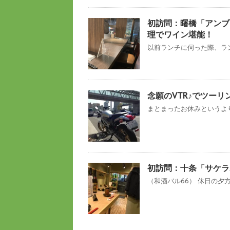
初訪問：曙橋「アンブレ
理でワイン堪能！
以前ランチに伺った際、ラン
念願のVTR♪でツー
まとまったお休みというより
初訪問：十条「サケラ
（和酒バル66） 休日の夕方