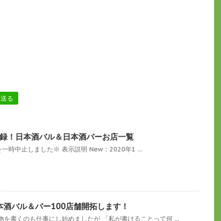
へ送る
録！日本酒バル＆日本酒バーお店一覧
一時中止しました※ 表示説明 New：2020年1 ...
本酒バル＆バー100店舗開拓します！
を書くのも仕事にし始めましたが 「私が書けることって何 ...