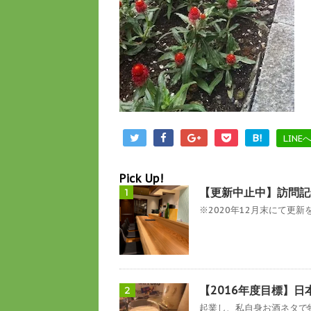
B!
LINE
Pick Up!
【更新中止中】訪問記
1
※2020年12月末にて更新を
【2016年度目標】日
2
起業し、私自身お酒ネタで物