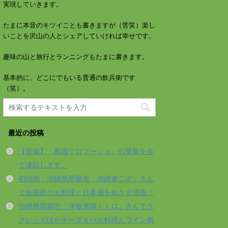
実現していきます。
たまに本音のキツイことも書きますが（苦笑）楽し
いことを沢山の人とシェアしていければ幸せです。
趣味の山と旅行とランニングもたまに書きます。
基本的に、どこにでもいる普通の飲兵衛です
（笑）。
最近の投稿
【告知】「和酒フロマージュ」の更新を全
て凍結します。
初訪問：沖縄県那覇市「沖縄青二才」さん
で全国産のお料理と日本酒を余さず堪能！
沖縄県那覇市「洋食酒場トトロ」さんでラ
クレットほかチーズ＆バル料理とワイン満