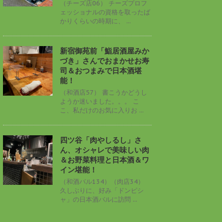
（チーズ店06） チーズプロフ
ェッショナルの資格を取ったば
かりくらいの時期に、 ...
新宿御苑前「鮨居酒屋みか
づき」さんでおまかせお寿
司＆おつまみで日本酒堪
能！
（和酒店57） 書こうかどうし
ようか迷いました。。。 こ
こ、私だけのお気に入りお ...
四ツ谷「肉やしるし」さ
ん、オシャレで美味しい肉
＆お野菜料理と日本酒＆ワ
イン堪能！
（和酒バル134）（肉店34）
久しぶりに、好み「ドンピシ
ャ」の日本酒バルに訪問 ...