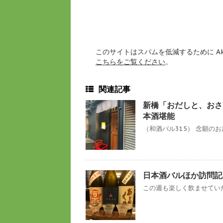
このサイトはスパムを低減するために Ak
こちらをご覧ください
。
関連記事
新橋「おだしと、おさ
本酒堪能
（和酒バル315） 念願のお
日本酒バルほか訪問記
この週も楽しく飲ませていた