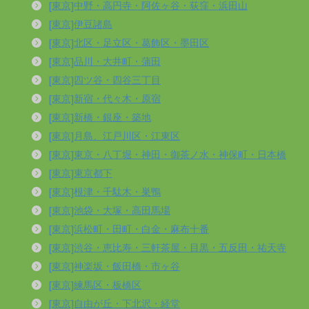
[東京]中野・高円寺・阿佐ヶ谷・荻窪・浜田山
[東京]伊豆諸島
[東京]北区・足立区・葛飾区・墨田区
[東京]品川・大井町・蒲田
[東京]四ツ谷・四谷三丁目
[東京]新宿・代々木・原宿
[東京]新橋・銀座・築地
[東京]月島、江戸川区・江東区
[東京]東京・八丁堀・神田・御茶ノ水・神保町・日本橋
[東京]東京都下
[東京]根津・千駄木・巣鴨
[東京]池袋・大塚・高田馬場
[東京]浜松町・田町・白金・麻布十番
[東京]渋谷・恵比寿・三軒茶屋・目黒・五反田・祐天寺
[東京]神楽坂・飯田橋・市ヶ谷
[東京]練馬区・板橋区
[東京]自由が丘・下北沢・経堂