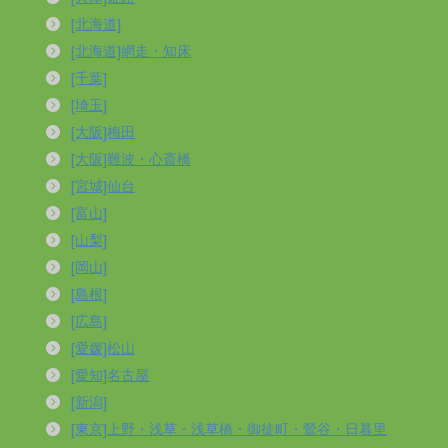
[北海道]
[北海道]網走・知床
[千葉]
[埼玉]
[大阪]梅田
[大阪]難波・心斎橋
[宮城]仙台
[富山]
[山梨]
[岡山]
[島根]
[広島]
[愛媛]松山
[愛知]名古屋
[新潟]
[東京]上野・浅草・浅草橋・御徒町・鶯谷・日暮里