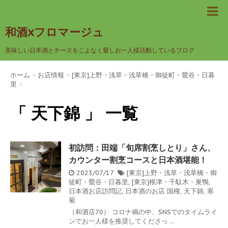
和酒xフロマージュ
美味しい日本酒とチーズをこよなく愛しお一人様活動しているブログ
ホーム
>
お店情報
>
[東京]上野・浅草・浅草橋・御徒町・鶯谷・日暮
里
>
「 天下錦 」 一覧
初訪問：田端「旬席割烹しとり」さん、
カウンター割烹コースと日本酒堪能！
2023/07/17
[東京]上野・浅草・浅草橋・御
徒町・鶯谷・日暮里
,
[東京]根津・千駄木・巣鴨
,
日本酒お店訪問記
,
日本酒のお店
国権
,
天下錦
,
寒
菊
（和酒店70） コロナ禍の中、SNSでのタイムライ
ンでお一人様を推奨してくださっ ...