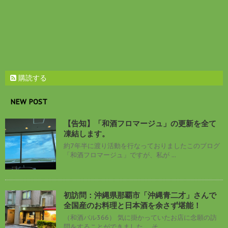
購読する
NEW POST
【告知】「和酒フロマージュ」の更新を全て
凍結します。
約7年半に渡り活動を行なっておりましたこのブログ
「和酒フロマージュ」ですが、私が ...
初訪問：沖縄県那覇市「沖縄青二才」さんで
全国産のお料理と日本酒を余さず堪能！
（和酒バル366） 気に掛かっていたお店に念願の訪
問をすることができました。 そ ...