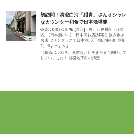
初訪問！清澄白河「紺青」さんオシャレ
なカウンター和食で日本酒堪能
2020/08/10
[東京]月島、江戸川区・江東
区
,
【日本酒バル】
,
日本酒お店訪問記
,
飲み歩き
お店
ワイングラスで日本酒
,
天下錦
,
相模灘
,
阿部
勘
,
風よ水よ人よ
（和酒バル319） 素敵なお店をまたまた開拓して
しまいました！ 都営地下鉄の清澄 ...