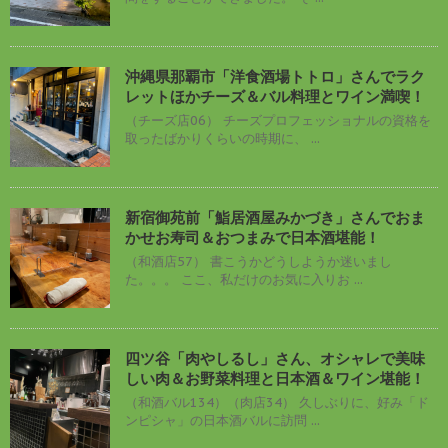
沖縄県那覇市「洋食酒場トトロ」さんでラク
レットほかチーズ＆バル料理とワイン満喫！
（チーズ店06） チーズプロフェッショナルの資格を
取ったばかりくらいの時期に、 ...
新宿御苑前「鮨居酒屋みかづき」さんでおま
かせお寿司＆おつまみで日本酒堪能！
（和酒店57） 書こうかどうしようか迷いまし
た。。。 ここ、私だけのお気に入りお ...
四ツ谷「肉やしるし」さん、オシャレで美味
しい肉＆お野菜料理と日本酒＆ワイン堪能！
（和酒バル134）（肉店34） 久しぶりに、好み「ド
ンピシャ」の日本酒バルに訪問 ...