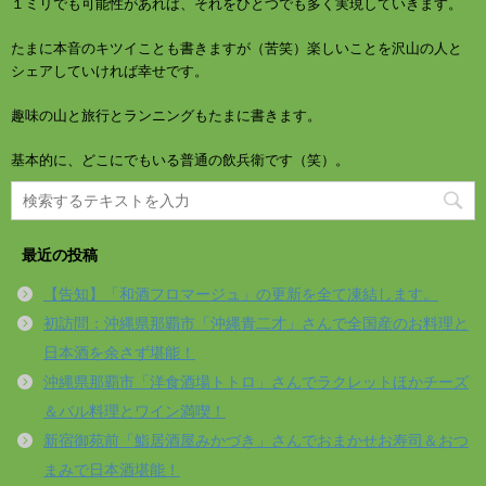
１ミリでも可能性があれば、それをひとつでも多く実現していきます。
たまに本音のキツイことも書きますが（苦笑）楽しいことを沢山の人と
シェアしていければ幸せです。
趣味の山と旅行とランニングもたまに書きます。
基本的に、どこにでもいる普通の飲兵衛です（笑）。
最近の投稿
【告知】「和酒フロマージュ」の更新を全て凍結します。
初訪問：沖縄県那覇市「沖縄青二才」さんで全国産のお料理と
日本酒を余さず堪能！
沖縄県那覇市「洋食酒場トトロ」さんでラクレットほかチーズ
＆バル料理とワイン満喫！
新宿御苑前「鮨居酒屋みかづき」さんでおまかせお寿司＆おつ
まみで日本酒堪能！