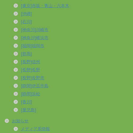
[東京]赤坂・青山・六本木
[沖縄]
[石川]
[神奈川]川崎市
[神奈川]横浜市
[福岡]福岡市
[群馬]
[長野]信州
[長野]長野
[長野]長野市
[静岡]伊豆半島
[静岡]浜松
[香川]
[鹿児島]
お知らせ
メディア系情報