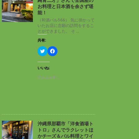
縄青二才」さんで全国産の
ウ
て
ィ
く
お料理と日本酒を余さず堪
ン
だ
能！
ド
さ
ウ
い
（和酒バル366） 気に掛かって
で
(
いたお店に念願の訪問をするこ
開
新
き
し
とができました。 そ ...
ま
い
す
ウ
共有:
)
ィ
ン
ド
ク
F
ウ
リ
a
で
ッ
c
開
ク
e
き
し
b
いいね:
ま
て
o
す
T
o
読み込み中…
)
w
k
i
で
t
共
t
有
e
す
r
る
で
に
共
は
有
ク
(
リ
新
ッ
し
ク
沖縄県那覇市「洋食酒場ト
い
し
トロ」さんでラクレットほ
ウ
て
ィ
く
かチーズ＆バル料理とワイ