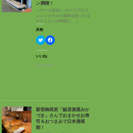
ン
だ
ン満喫！
ド
さ
ウ
い
（チーズ店06） チーズプロフ
で
(
ェッショナルの資格を取ったば
開
新
き
し
かりくらいの時期に、 ...
ま
い
す
ウ
共有:
)
ィ
ン
ド
ク
F
ウ
リ
a
で
ッ
c
開
ク
e
き
し
b
いいね:
ま
て
o
す
T
o
読み込み中…
)
w
k
i
で
t
共
t
有
e
す
r
る
で
に
共
は
有
ク
(
リ
新
ッ
し
ク
新宿御苑前「鮨居酒屋みか
い
し
づき」さんでおまかせお寿
ウ
て
ィ
く
司＆おつまみで日本酒堪
ン
だ
能！
ド
さ
ウ
い