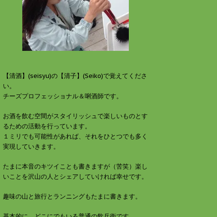
す
ウ
)
ィ
ン
ド
ウ
で
開
き
ま
す
)
【清酒】(seisyu)の【清子】(Seiko)で覚えてくださ
い。
チーズプロフェッショナル＆唎酒師です。
お酒を飲む空間がスタイリッシュで楽しいものとす
るための活動を行っています。
１ミリでも可能性があれば、それをひとつでも多く
実現していきます。
たまに本音のキツイことも書きますが（苦笑）楽し
いことを沢山の人とシェアしていければ幸せです。
趣味の山と旅行とランニングもたまに書きます。
基本的に、どこにでもいる普通の飲兵衛です