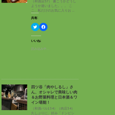
（和酒店57） 書こうかどうし
で
(
ようか迷いました。。。 こ
開
新
き
し
こ、私だけのお気に入りお ...
ま
い
す
ウ
共有:
)
ィ
ン
ド
ク
F
ウ
リ
a
で
ッ
c
開
ク
e
き
し
b
いいね:
ま
て
o
す
T
o
読み込み中…
)
w
k
i
で
t
共
t
有
e
す
r
る
で
に
共
は
有
ク
(
リ
新
ッ
し
ク
四ツ谷「肉やしるし」さ
い
し
ん、オシャレで美味しい肉
ウ
て
ィ
く
＆お野菜料理と日本酒＆ワ
ン
だ
イン堪能！
ド
さ
ウ
い
（和酒バル134）（肉店34）
で
(
久しぶりに、好み「ドンピシ
開
新