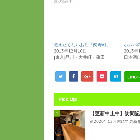
読み込み中…
t
有
e
す
r
る
で
に
共
は
有
ク
(
リ
新
ッ
し
ク
い
し
教えたくないお店「肉寿司」
ウ
て
ホムパ
ィ
く
2013年12月16日
2013年
ン
だ
ド
さ
[東京]品川・大井町・蒲田
日本酒
ウ
い
で
(
開
新
き
し
B!
LINE
ま
い
す
ウ
)
ィ
ン
ド
ウ
Pick Up!
で
開
き
【更新中止中】訪問記
1
ま
す
※2020年12月末にて更新を
)