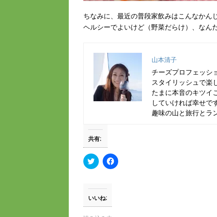
ちなみに、最近の普段家飲みはこんなかん
ヘルシーでよいけど（野菜だらけ）、なん
山本清子
チーズプロフェッシ
スタイリッシュで楽
たまに本音のキツイ
していければ幸せで
趣味の山と旅行とラ
共有:
ク
F
リ
a
ッ
c
ク
e
し
b
て
o
T
o
いいね:
w
k
i
で
t
共