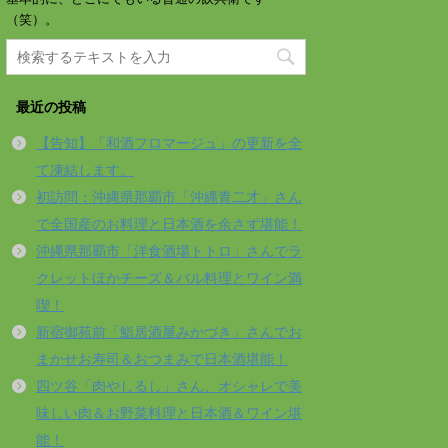
（笑）。
最近の投稿
【告知】「和酒フロマージュ」の更新を全
て凍結します。
初訪問：沖縄県那覇市「沖縄青二才」さん
で全国産のお料理と日本酒を余さず堪能！
沖縄県那覇市「洋食酒場トトロ」さんでラ
クレットほかチーズ＆バル料理とワイン満
喫！
新宿御苑前「鮨居酒屋みかづき」さんでお
まかせお寿司＆おつまみで日本酒堪能！
四ツ谷「肉やしるし」さん、オシャレで美
味しい肉＆お野菜料理と日本酒＆ワイン堪
能！