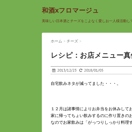
和酒xフロマージュ
美味しい日本酒とチーズをこよなく愛しお一人様活動し
ホーム
>
チーズ
>
レシピ：お店メニュー真
2013/12/23
2018/01/05
自宅飲みネタが減ってました・・・。
１２月は諸事情によりお弁当をお休みして
家に帰ってちょい飲みするのに作り置きの
なのでお家飲みは「がっつりしっかり料理