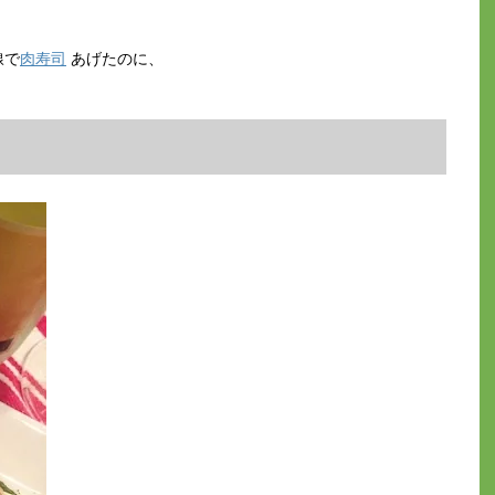
線で
肉寿司
あげたのに、
。