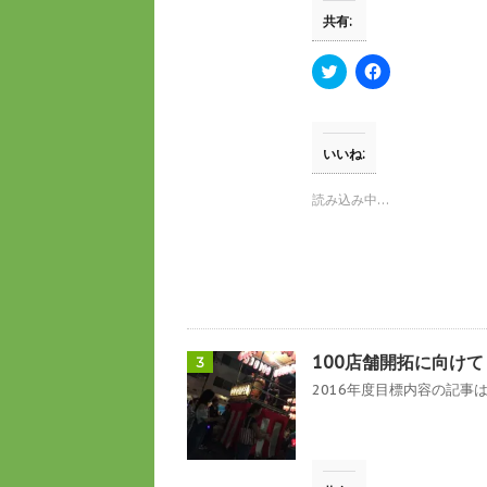
す
ウ
共有:
)
ィ
ン
ド
ウ
ク
F
で
リ
a
開
ッ
c
き
ク
e
ま
し
b
す
て
o
)
T
o
いいね:
w
k
i
で
t
共
読み込み中…
t
有
e
す
r
る
で
に
共
は
有
ク
(
リ
新
ッ
し
ク
い
し
ウ
て
100店舗開拓に向け
3
ィ
く
ン
だ
2016年度目標内容の記事は
ド
さ
ウ
い
で
(
開
新
き
し
ま
い
す
ウ