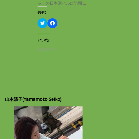
き
し
ャ」の日本酒バルに訪問 ...
ま
い
す
ウ
共有:
)
ィ
ン
ド
ク
F
ウ
リ
a
で
ッ
c
開
ク
e
き
し
b
いいね:
ま
て
o
す
T
o
読み込み中…
)
w
k
i
で
t
共
t
有
e
す
r
る
で
に
共
は
有
ク
(
リ
新
ッ
し
ク
山本清子(Yamamoto Seiko)
い
し
ウ
て
ィ
く
ン
だ
ド
さ
ウ
い
で
(
開
新
き
し
ま
い