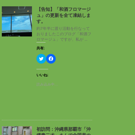
【告知】「和酒フロマージ
ュ」の更新を全て凍結しま
す。
約7年半に渡り活動を行なって
おりましたこのブログ「和酒フ
ロマージュ」ですが、私が ...
共有:
ク
F
リ
a
ッ
c
ク
e
し
b
いいね:
て
o
T
o
読み込み中…
w
k
i
で
t
共
t
有
e
す
r
る
で
に
共
は
有
ク
(
リ
新
ッ
し
ク
初訪問：沖縄県那覇市「沖
い
し