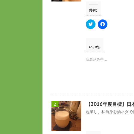
共有:
ク
F
リ
a
ッ
c
ク
e
し
b
て
o
T
o
いいね:
w
k
i
で
t
共
読み込み中…
t
有
e
す
r
る
で
に
共
は
有
ク
(
リ
新
ッ
し
ク
い
し
ウ
て
【2016年度目標】日
2
ィ
く
ン
だ
起業し、私自身お酒ネタで物
ド
さ
ウ
い
で
(
開
新
き
し
ま
い