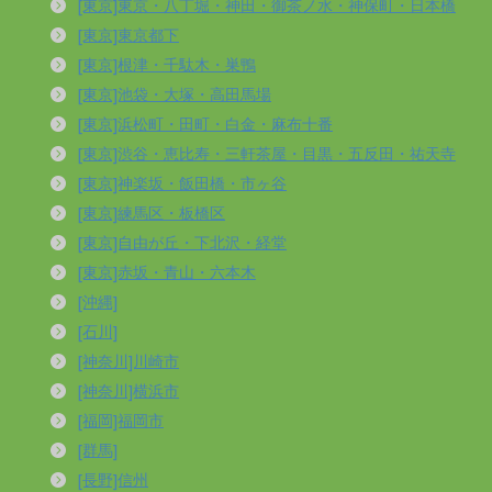
[東京]東京・八丁堀・神田・御茶ノ水・神保町・日本橋
[東京]東京都下
[東京]根津・千駄木・巣鴨
[東京]池袋・大塚・高田馬場
[東京]浜松町・田町・白金・麻布十番
[東京]渋谷・恵比寿・三軒茶屋・目黒・五反田・祐天寺
[東京]神楽坂・飯田橋・市ヶ谷
[東京]練馬区・板橋区
[東京]自由が丘・下北沢・経堂
[東京]赤坂・青山・六本木
[沖縄]
[石川]
[神奈川]川崎市
[神奈川]横浜市
[福岡]福岡市
[群馬]
[長野]信州