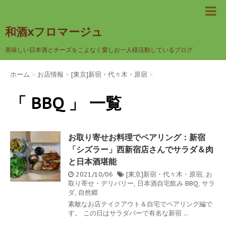
和酒xフロマージュ
美味しい日本酒とチーズをこよなく愛しお一人様活動しているブログ
ホーム
>
お店情報
>
[東京]新宿・代々木・原宿
>
「 BBQ 」 一覧
お取り寄せお料理でペアリング：新宿
「シズラー」西新宿店さんでサラダ＆肉
と日本酒堪能
2021/10/06
[東京]新宿・代々木・原宿
,
お
取り寄せ・デリバリー
,
日本酒自宅飲み
BBQ
,
サラ
ダ
,
自然郷
素敵なお店テイクアウト＆自宅でペアリング編で
す。 この日はサラダバーで有名な新宿 ...