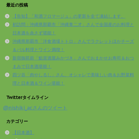
最近の投稿
【告知】「和酒フロマージュ」の更新を全て凍結します。
初訪問：沖縄県那覇市「沖縄青二才」さんで全国産のお料理と
日本酒を余さず堪能！
沖縄県那覇市「洋食酒場トトロ」さんでラクレットほかチーズ
＆バル料理とワイン満喫！
新宿御苑前「鮨居酒屋みかづき」さんでおまかせお寿司＆おつ
まみで日本酒堪能！
四ツ谷「肉やしるし」さん、オシャレで美味しい肉＆お野菜料
理と日本酒＆ワイン堪能！
Twitterタイムライン
@nishiki_acさんのツイート
カテゴリー
【日本酒】