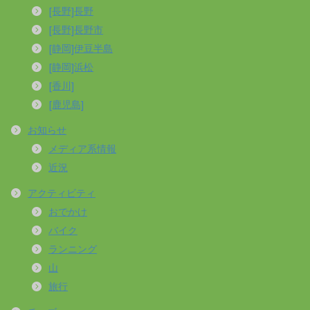
[長野]長野
[長野]長野市
[静岡]伊豆半島
[静岡]浜松
[香川]
[鹿児島]
お知らせ
メディア系情報
近況
アクティビティ
おでかけ
バイク
ランニング
山
旅行