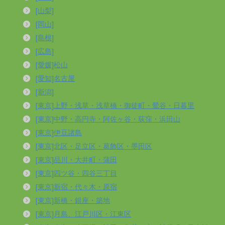
[山梨]
[岡山]
[島根]
[広島]
[愛媛]松山
[愛知]名古屋
[新潟]
[東京]上野・浅草・浅草橋・御徒町・鶯谷・日暮里
[東京]中野・高円寺・阿佐ヶ谷・荻窪・浜田山
[東京]伊豆諸島
[東京]北区・足立区・葛飾区・墨田区
[東京]品川・大井町・蒲田
[東京]四ツ谷・四谷三丁目
[東京]新宿・代々木・原宿
[東京]新橋・銀座・築地
[東京]月島、江戸川区・江東区