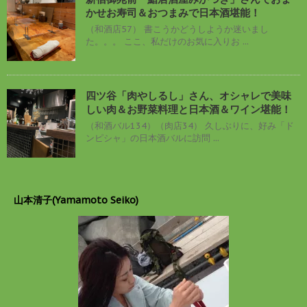
かせお寿司＆おつまみで日本酒堪能！
（和酒店57） 書こうかどうしようか迷いまし
た。。。 ここ、私だけのお気に入りお ...
四ツ谷「肉やしるし」さん、オシャレで美味
しい肉＆お野菜料理と日本酒＆ワイン堪能！
（和酒バル134）（肉店34） 久しぶりに、好み「ド
ンピシャ」の日本酒バルに訪問 ...
山本清子(Yamamoto Seiko)