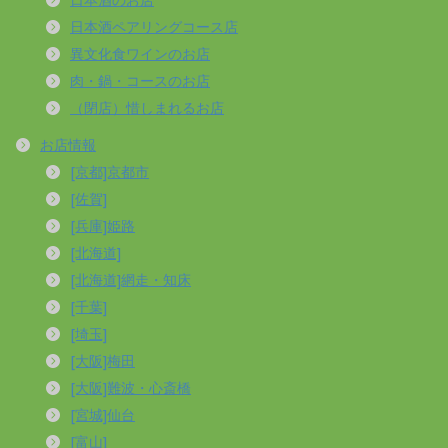
日本酒ペアリングコース店
異文化食ワインのお店
肉・鍋・コースのお店
（閉店）惜しまれるお店
お店情報
[京都]京都市
[佐賀]
[兵庫]姫路
[北海道]
[北海道]網走・知床
[千葉]
[埼玉]
[大阪]梅田
[大阪]難波・心斎橋
[宮城]仙台
[富山]