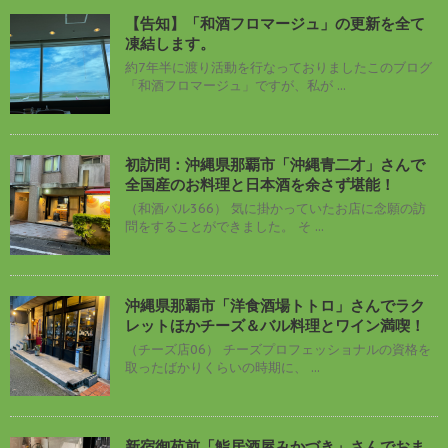
【告知】「和酒フロマージュ」の更新を全て
凍結します。
約7年半に渡り活動を行なっておりましたこのブログ
「和酒フロマージュ」ですが、私が ...
初訪問：沖縄県那覇市「沖縄青二才」さんで
全国産のお料理と日本酒を余さず堪能！
（和酒バル366） 気に掛かっていたお店に念願の訪
問をすることができました。 そ ...
沖縄県那覇市「洋食酒場トトロ」さんでラク
レットほかチーズ＆バル料理とワイン満喫！
（チーズ店06） チーズプロフェッショナルの資格を
取ったばかりくらいの時期に、 ...
新宿御苑前「鮨居酒屋みかづき」さんでおま