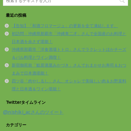
最近の投稿
【告知】「和酒フロマージュ」の更新を全て凍結します。
初訪問：沖縄県那覇市「沖縄青二才」さんで全国産のお料理と
日本酒を余さず堪能！
沖縄県那覇市「洋食酒場トトロ」さんでラクレットほかチーズ
＆バル料理とワイン満喫！
新宿御苑前「鮨居酒屋みかづき」さんでおまかせお寿司＆おつ
まみで日本酒堪能！
四ツ谷「肉やしるし」さん、オシャレで美味しい肉＆お野菜料
理と日本酒＆ワイン堪能！
Twitterタイムライン
@nishiki_acさんのツイート
カテゴリー