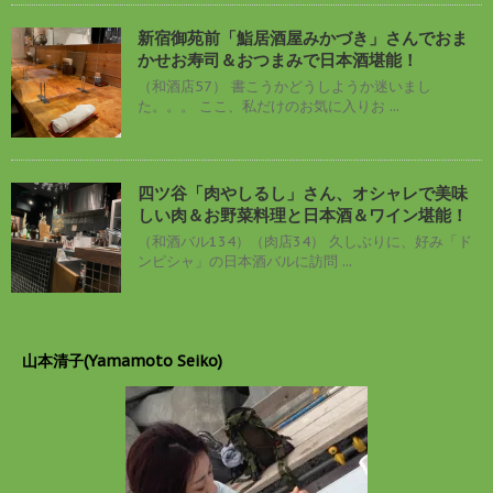
新宿御苑前「鮨居酒屋みかづき」さんでおま
かせお寿司＆おつまみで日本酒堪能！
（和酒店57） 書こうかどうしようか迷いまし
た。。。 ここ、私だけのお気に入りお ...
四ツ谷「肉やしるし」さん、オシャレで美味
しい肉＆お野菜料理と日本酒＆ワイン堪能！
（和酒バル134）（肉店34） 久しぶりに、好み「ド
ンピシャ」の日本酒バルに訪問 ...
山本清子(Yamamoto Seiko)