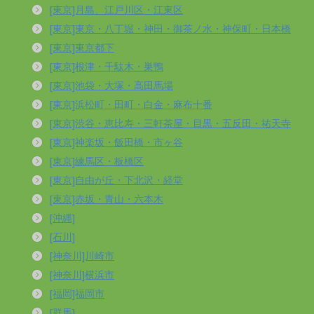
[東京]月島、江戸川区・江東区
[東京]東京・八丁堀・神田・御茶ノ水・神保町・日本橋
[東京]東京都下
[東京]根津・千駄木・巣鴨
[東京]池袋・大塚・高田馬場
[東京]浜松町・田町・白金・麻布十番
[東京]渋谷・恵比寿・三軒茶屋・目黒・五反田・祐天寺
[東京]神楽坂・飯田橋・市ヶ谷
[東京]練馬区・板橋区
[東京]自由が丘・下北沢・経堂
[東京]赤坂・青山・六本木
[沖縄]
[石川]
[神奈川]川崎市
[神奈川]横浜市
[福岡]福岡市
[群馬]