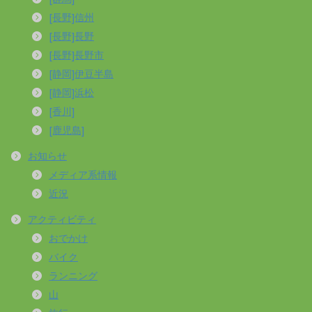
[長野]信州
[長野]長野
[長野]長野市
[静岡]伊豆半島
[静岡]浜松
[香川]
[鹿児島]
お知らせ
メディア系情報
近況
アクティビティ
おでかけ
バイク
ランニング
山