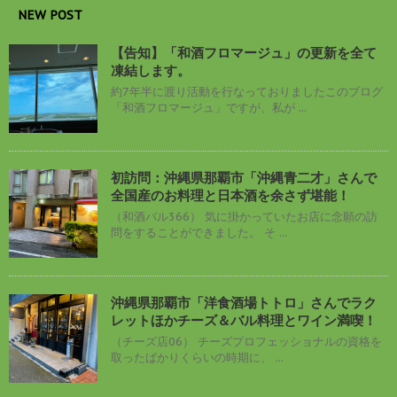
NEW POST
【告知】「和酒フロマージュ」の更新を全て
凍結します。
約7年半に渡り活動を行なっておりましたこのブログ
「和酒フロマージュ」ですが、私が ...
初訪問：沖縄県那覇市「沖縄青二才」さんで
全国産のお料理と日本酒を余さず堪能！
（和酒バル366） 気に掛かっていたお店に念願の訪
問をすることができました。 そ ...
沖縄県那覇市「洋食酒場トトロ」さんでラク
レットほかチーズ＆バル料理とワイン満喫！
（チーズ店06） チーズプロフェッショナルの資格を
取ったばかりくらいの時期に、 ...