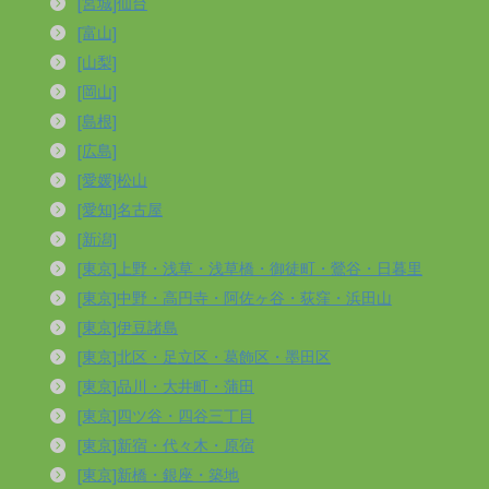
[宮城]仙台
[富山]
[山梨]
[岡山]
[島根]
[広島]
[愛媛]松山
[愛知]名古屋
[新潟]
[東京]上野・浅草・浅草橋・御徒町・鶯谷・日暮里
[東京]中野・高円寺・阿佐ヶ谷・荻窪・浜田山
[東京]伊豆諸島
[東京]北区・足立区・葛飾区・墨田区
[東京]品川・大井町・蒲田
[東京]四ツ谷・四谷三丁目
[東京]新宿・代々木・原宿
[東京]新橋・銀座・築地