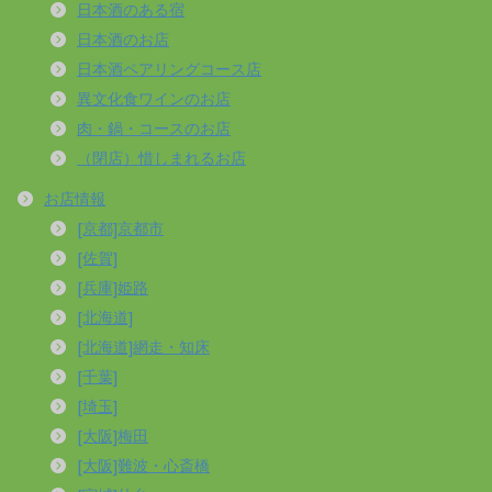
日本酒のある宿
日本酒のお店
日本酒ペアリングコース店
異文化食ワインのお店
肉・鍋・コースのお店
（閉店）惜しまれるお店
お店情報
[京都]京都市
[佐賀]
[兵庫]姫路
[北海道]
[北海道]網走・知床
[千葉]
[埼玉]
[大阪]梅田
[大阪]難波・心斎橋