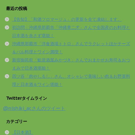
最近の投稿
【告知】「和酒フロマージュ」の更新を全て凍結します。
初訪問：沖縄県那覇市「沖縄青二才」さんで全国産のお料理と
日本酒を余さず堪能！
沖縄県那覇市「洋食酒場トトロ」さんでラクレットほかチーズ
＆バル料理とワイン満喫！
新宿御苑前「鮨居酒屋みかづき」さんでおまかせお寿司＆おつ
まみで日本酒堪能！
四ツ谷「肉やしるし」さん、オシャレで美味しい肉＆お野菜料
理と日本酒＆ワイン堪能！
Twitterタイムライン
@nishiki_acさんのツイート
カテゴリー
【日本酒】