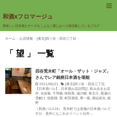
和酒xフロマージュ
美味しい日本酒とチーズをこよなく愛しお一人様活動しているブログ
ホーム
>
お店情報
>
[東京]四ツ谷・四谷三丁目
>
「 望 」 一覧
四谷荒木町「オール・ザット・ジャズ」
さんでレア銘柄日本酒を堪能
2022/06/21
[東京]四ツ谷・四谷三丁目
,
【日本酒バル】
,
日本酒お店訪問記
,
飲み歩きお店
作
,
光栄菊
,
千羽鶴
,
咲耶美
,
城川郷
,
寒北斗
,
尾瀬の
雪解け
,
悦凱陣
,
望
,
町田酒造
,
華一風
,
酒仙栄光
,
鏡
野
（和酒バル126） 荒木町では老舗の日本酒バルで
すが、意外にもこれがイベント以外 ...