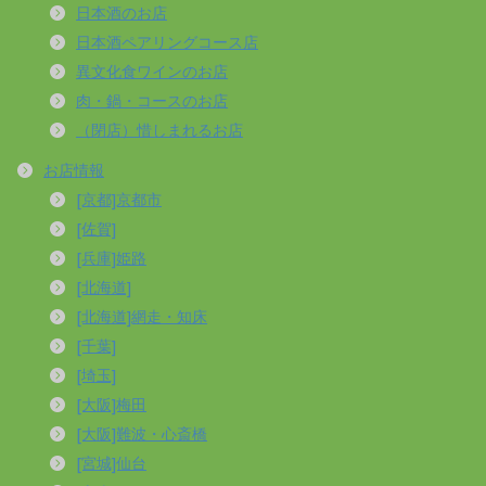
日本酒のお店
日本酒ペアリングコース店
異文化食ワインのお店
肉・鍋・コースのお店
（閉店）惜しまれるお店
お店情報
[京都]京都市
[佐賀]
[兵庫]姫路
[北海道]
[北海道]網走・知床
[千葉]
[埼玉]
[大阪]梅田
[大阪]難波・心斎橋
[宮城]仙台