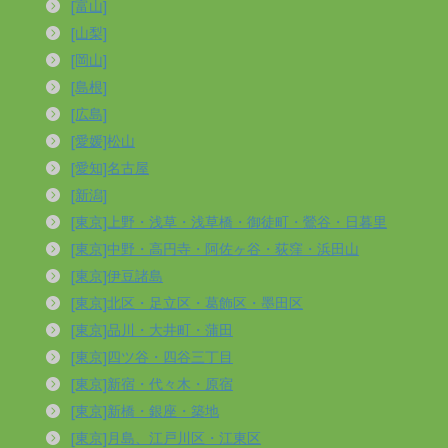
[富山]
[山梨]
[岡山]
[島根]
[広島]
[愛媛]松山
[愛知]名古屋
[新潟]
[東京]上野・浅草・浅草橋・御徒町・鶯谷・日暮里
[東京]中野・高円寺・阿佐ヶ谷・荻窪・浜田山
[東京]伊豆諸島
[東京]北区・足立区・葛飾区・墨田区
[東京]品川・大井町・蒲田
[東京]四ツ谷・四谷三丁目
[東京]新宿・代々木・原宿
[東京]新橋・銀座・築地
[東京]月島、江戸川区・江東区