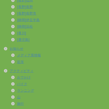
[長野]信州
[長野]長野
[長野]長野市
[静岡]伊豆半島
[静岡]浜松
[香川]
[鹿児島]
お知らせ
メディア系情報
近況
アクティビティ
おでかけ
バイク
ランニング
山
旅行