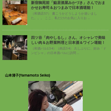
新宿御苑前「鮨居酒屋みかづき」さんでおま
かせお寿司＆おつまみで日本酒堪能！
（和酒店57） 書こうかどうしようか迷いまし
た。。。 ここ、私だけのお気に入りお ...
四ツ谷「肉やしるし」さん、オシャレで美味
しい肉＆お野菜料理と日本酒＆ワイン堪能！
（和酒バル134）（肉店34） 久しぶりに、好み「ド
ンピシャ」の日本酒バルに訪問 ...
山本清子(Yamamoto Seiko)