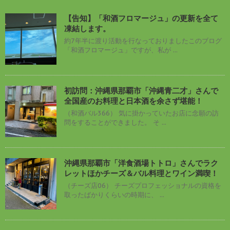
【告知】「和酒フロマージュ」の更新を全て
凍結します。
約7年半に渡り活動を行なっておりましたこのブログ
「和酒フロマージュ」ですが、私が ...
初訪問：沖縄県那覇市「沖縄青二才」さんで
全国産のお料理と日本酒を余さず堪能！
（和酒バル366） 気に掛かっていたお店に念願の訪
問をすることができました。 そ ...
沖縄県那覇市「洋食酒場トトロ」さんでラク
レットほかチーズ＆バル料理とワイン満喫！
（チーズ店06） チーズプロフェッショナルの資格を
取ったばかりくらいの時期に、 ...