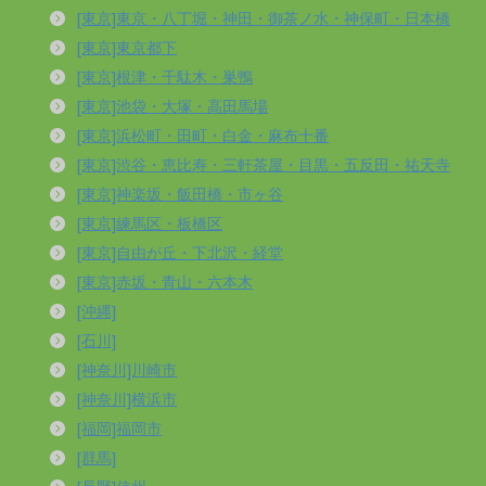
[東京]東京・八丁堀・神田・御茶ノ水・神保町・日本橋
[東京]東京都下
[東京]根津・千駄木・巣鴨
[東京]池袋・大塚・高田馬場
[東京]浜松町・田町・白金・麻布十番
[東京]渋谷・恵比寿・三軒茶屋・目黒・五反田・祐天寺
[東京]神楽坂・飯田橋・市ヶ谷
[東京]練馬区・板橋区
[東京]自由が丘・下北沢・経堂
[東京]赤坂・青山・六本木
[沖縄]
[石川]
[神奈川]川崎市
[神奈川]横浜市
[福岡]福岡市
[群馬]