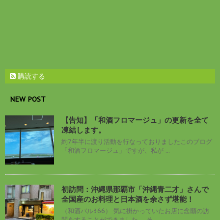
購読する
NEW POST
【告知】「和酒フロマージュ」の更新を全て
凍結します。
約7年半に渡り活動を行なっておりましたこのブログ
「和酒フロマージュ」ですが、私が ...
初訪問：沖縄県那覇市「沖縄青二才」さんで
全国産のお料理と日本酒を余さず堪能！
（和酒バル366） 気に掛かっていたお店に念願の訪
問をすることができました。 そ ...