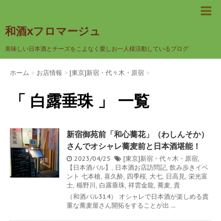
和酒xフロマージュ
美味しい日本酒とチーズをこよなく愛しお一人様活動しているブログ
ホーム
>
お店情報
>
[東京]新宿・代々木・原宿
>
「 白露垂珠 」 一覧
新宿御苑前「和心蕎花」（わしんそか）
さんでオシャレ蕎麦前と日本酒堪能！
2023/04/25
[東京]新宿・代々木・原宿
,
【日本酒バル】
,
日本酒お店訪問記
,
飲み歩きイベ
ント
七本槍
,
喜久酔
,
四季桜
,
大七
,
日高見
,
栄光富
士
,
楯野川
,
白露垂珠
,
祥雲金龍
,
蕎麦
,
貴
（和酒バル314） オシャレで日本酒が楽しめる貴
重な蕎麦屋さん開拓をすることが出 ...