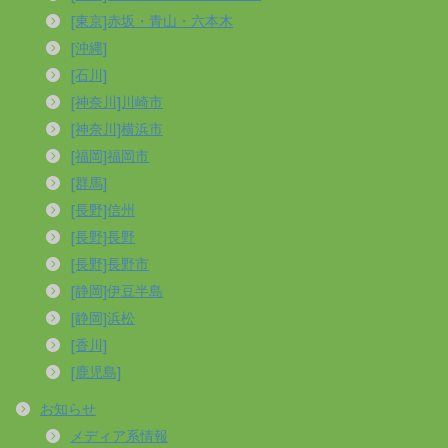
[東京]赤坂・青山・六本木
[沖縄]
[石川]
[神奈川]川崎市
[神奈川]横浜市
[福岡]福岡市
[群馬]
[長野]信州
[長野]長野
[長野]長野市
[静岡]伊豆半島
[静岡]浜松
[香川]
[鹿児島]
お知らせ
メディア系情報