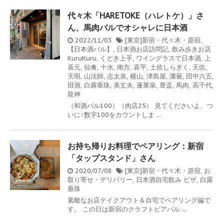
代々木「HARETOKE（ハレトケ）」さ
ん、馬肉バルでオシャレに日本酒
2022/11/03
[東京]新宿・代々木・原宿
,
【日本酒バル】
,
日本酒お店訪問記
,
飲み歩きお店
KuruKuru
,
くどき上手
,
ワイングラスで日本酒
,
上
喜元
,
仙禽
,
十水
,
南方
,
喜平
,
土佐しらぎく
,
天吹
,
天明
,
山法師
,
志太泉
,
横山
,
津島屋
,
灘菊
,
田中六五
,
田酒
,
白露垂珠
,
美丈夫
,
蓬莱泉
,
豊盃
,
馬肉
,
高千代
,
龍神
（和酒バル100）（肉店25） 見てくださいよ、つ
いに↑数字100をカウントしま ...
お持ち帰りお料理でペアリング：新宿
「タップスタンド」さん
2020/07/08
[東京]新宿・代々木・原宿
,
お
取り寄せ・デリバリー
,
日本酒自宅飲み
ピザ
,
白露
垂珠
素敵なお店テイクアウト＆自宅でペアリング編で
す。 この日は新宿のクラフトビアバル ...