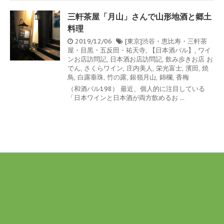
三軒茶屋「月山」さんで山形地酒と郷土
料理
2019/12/06
[東京]渋谷・恵比寿・三軒茶
屋・目黒・五反田・祐天寺
,
【日本酒バル】
,
ワイ
ンお店訪問記
,
日本酒お店訪問記
,
飲み歩きお店
お
でん
,
さくらワイン
,
庄内美人
,
栄光富士
,
濱田
,
焼
鳥
,
白露垂珠
,
竹の露
,
銀嶺月山
,
錦欄
,
香梅
（和酒バル198） 最近、個人的に注目している
「日本ワインと日本酒が両方飲めるお ...