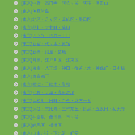
[東京]中野・高円寺・阿佐ヶ谷・荻窪・浜田山
[東京]伊豆諸島
[東京]北区・足立区・葛飾区・墨田区
[東京]品川・大井町・蒲田
[東京]四ツ谷・四谷三丁目
[東京]新宿・代々木・原宿
[東京]新橋・銀座・築地
[東京]月島、江戸川区・江東区
[東京]東京・八丁堀・神田・御茶ノ水・神保町・日本橋
[東京]東京都下
[東京]根津・千駄木・巣鴨
[東京]池袋・大塚・高田馬場
[東京]浜松町・田町・白金・麻布十番
[東京]渋谷・恵比寿・三軒茶屋・目黒・五反田・祐天寺
[東京]神楽坂・飯田橋・市ヶ谷
[東京]練馬区・板橋区
[東京]自由が丘・下北沢・経堂