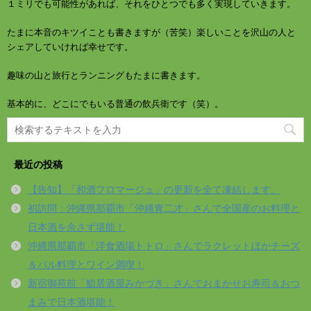
１ミリでも可能性があれば、それをひとつでも多く実現していきます。
たまに本音のキツイことも書きますが（苦笑）楽しいことを沢山の人と
シェアしていければ幸せです。
趣味の山と旅行とランニングもたまに書きます。
基本的に、どこにでもいる普通の飲兵衛です（笑）。
最近の投稿
【告知】「和酒フロマージュ」の更新を全て凍結します。
初訪問：沖縄県那覇市「沖縄青二才」さんで全国産のお料理と
日本酒を余さず堪能！
沖縄県那覇市「洋食酒場トトロ」さんでラクレットほかチーズ
＆バル料理とワイン満喫！
新宿御苑前「鮨居酒屋みかづき」さんでおまかせお寿司＆おつ
まみで日本酒堪能！