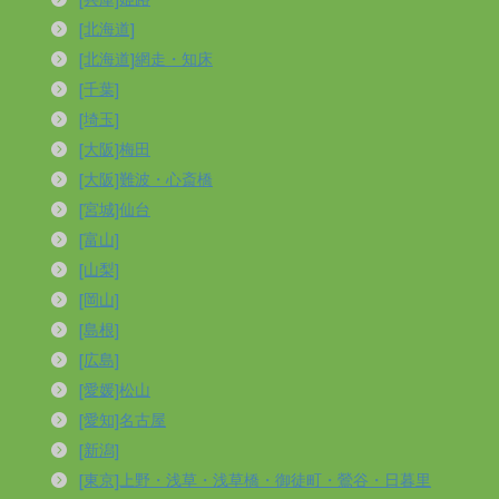
[北海道]
[北海道]網走・知床
[千葉]
[埼玉]
[大阪]梅田
[大阪]難波・心斎橋
[宮城]仙台
[富山]
[山梨]
[岡山]
[島根]
[広島]
[愛媛]松山
[愛知]名古屋
[新潟]
[東京]上野・浅草・浅草橋・御徒町・鶯谷・日暮里