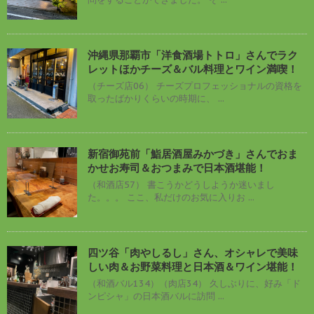
沖縄県那覇市「洋食酒場トトロ」さんでラク
レットほかチーズ＆バル料理とワイン満喫！
（チーズ店06） チーズプロフェッショナルの資格を
取ったばかりくらいの時期に、 ...
新宿御苑前「鮨居酒屋みかづき」さんでおま
かせお寿司＆おつまみで日本酒堪能！
（和酒店57） 書こうかどうしようか迷いまし
た。。。 ここ、私だけのお気に入りお ...
四ツ谷「肉やしるし」さん、オシャレで美味
しい肉＆お野菜料理と日本酒＆ワイン堪能！
（和酒バル134）（肉店34） 久しぶりに、好み「ド
ンピシャ」の日本酒バルに訪問 ...