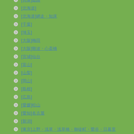
[北海道]
[北海道]網走・知床
[千葉]
[埼玉]
[大阪]梅田
[大阪]難波・心斎橋
[宮城]仙台
[富山]
[山梨]
[岡山]
[島根]
[広島]
[愛媛]松山
[愛知]名古屋
[新潟]
[東京]上野・浅草・浅草橋・御徒町・鶯谷・日暮里