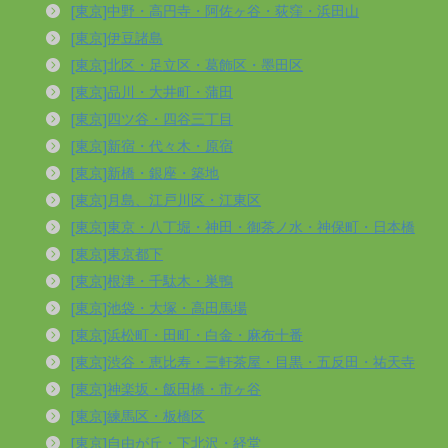
[東京]中野・高円寺・阿佐ヶ谷・荻窪・浜田山
[東京]伊豆諸島
[東京]北区・足立区・葛飾区・墨田区
[東京]品川・大井町・蒲田
[東京]四ツ谷・四谷三丁目
[東京]新宿・代々木・原宿
[東京]新橋・銀座・築地
[東京]月島、江戸川区・江東区
[東京]東京・八丁堀・神田・御茶ノ水・神保町・日本橋
[東京]東京都下
[東京]根津・千駄木・巣鴨
[東京]池袋・大塚・高田馬場
[東京]浜松町・田町・白金・麻布十番
[東京]渋谷・恵比寿・三軒茶屋・目黒・五反田・祐天寺
[東京]神楽坂・飯田橋・市ヶ谷
[東京]練馬区・板橋区
[東京]自由が丘・下北沢・経堂