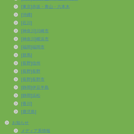
[東京]赤坂・青山・六本木
[沖縄]
[石川]
[神奈川]川崎市
[神奈川]横浜市
[福岡]福岡市
[群馬]
[長野]信州
[長野]長野
[長野]長野市
[静岡]伊豆半島
[静岡]浜松
[香川]
[鹿児島]
お知らせ
メディア系情報