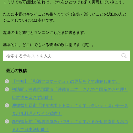
１ミリでも可能性があれば、それをひとつでも多く実現していきます。
たまに本音のキツイことも書きますが（苦笑）楽しいことを沢山の人と
シェアしていければ幸せです。
趣味の山と旅行とランニングもたまに書きます。
基本的に、どこにでもいる普通の飲兵衛です（笑）。
最近の投稿
【告知】「和酒フロマージュ」の更新を全て凍結します。
初訪問：沖縄県那覇市「沖縄青二才」さんで全国産のお料理と
日本酒を余さず堪能！
沖縄県那覇市「洋食酒場トトロ」さんでラクレットほかチーズ
＆バル料理とワイン満喫！
新宿御苑前「鮨居酒屋みかづき」さんでおまかせお寿司＆おつ
まみで日本酒堪能！