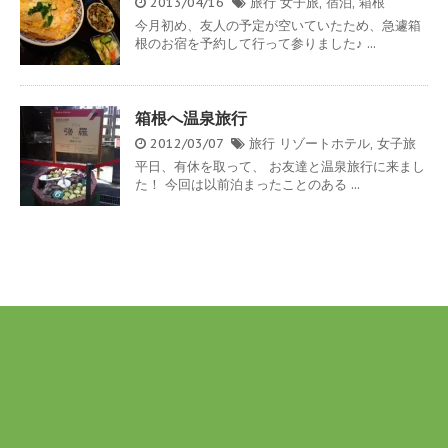
2013/04/16
旅行
女子旅
,
宿泊
,
箱根
今月初め、友人の予定が空いていたため、急遽箱
根のお宿を予約して行って参りました♪ ...
箱根へ温泉旅行
2012/03/07
旅行
リゾートホテル
,
女子旅
平日、有休を取って、 お友達と温泉旅行に来まし
た！ 今回は以前泊まったことのある ...