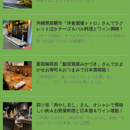
問をすることができました。 そ ...
沖縄県那覇市「洋食酒場トトロ」さんでラク
レットほかチーズ＆バル料理とワイン満喫！
（チーズ店06） チーズプロフェッショナルの資格を
取ったばかりくらいの時期に、 ...
新宿御苑前「鮨居酒屋みかづき」さんでおま
かせお寿司＆おつまみで日本酒堪能！
（和酒店57） 書こうかどうしようか迷いまし
た。。。 ここ、私だけのお気に入りお ...
四ツ谷「肉やしるし」さん、オシャレで美味
しい肉＆お野菜料理と日本酒＆ワイン堪能！
（和酒バル134）（肉店34） 久しぶりに、好み「ド
ンピシャ」の日本酒バルに訪問 ...