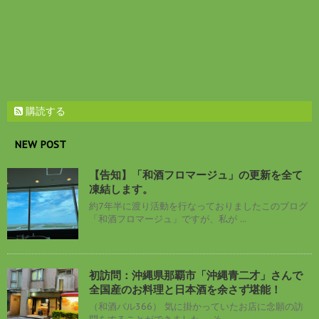
購読する
NEW POST
【告知】「和酒フロマージュ」の更新を全て
凍結します。
約7年半に渡り活動を行なっておりましたこのブログ
「和酒フロマージュ」ですが、私が ...
初訪問：沖縄県那覇市「沖縄青二才」さんで
全国産のお料理と日本酒を余さず堪能！
（和酒バル366） 気に掛かっていたお店に念願の訪