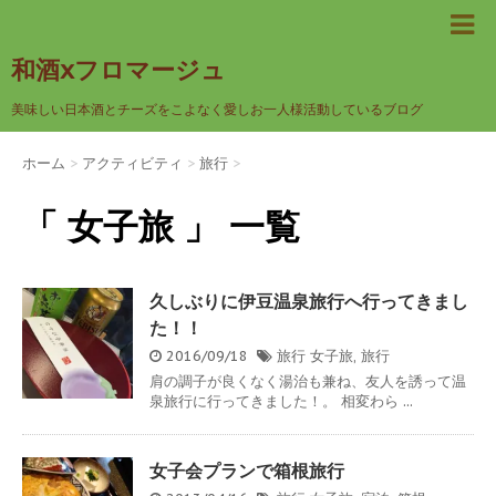
和酒xフロマージュ
美味しい日本酒とチーズをこよなく愛しお一人様活動しているブログ
ホーム
>
アクティビティ
>
旅行
>
「 女子旅 」 一覧
久しぶりに伊豆温泉旅行へ行ってきまし
た！！
2016/09/18
旅行
女子旅
,
旅行
肩の調子が良くなく湯治も兼ね、友人を誘って温
泉旅行に行ってきました！。 相変わら ...
女子会プランで箱根旅行