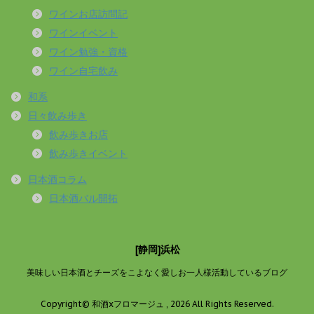
ワインお店訪問記
ワインイベント
ワイン勉強・資格
ワイン自宅飲み
和系
日々飲み歩き
飲み歩きお店
飲み歩きイベント
日本酒コラム
日本酒バル開拓
[静岡]浜松
美味しい日本酒とチーズをこよなく愛しお一人様活動しているブログ
Copyright© 和酒xフロマージュ , 2026 All Rights Reserved.