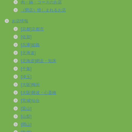
肉・鍋・コースのお店
（閉店）惜しまれるお店
お店情報
[京都]京都市
[佐賀]
[兵庫]姫路
[北海道]
[北海道]網走・知床
[千葉]
[埼玉]
[大阪]梅田
[大阪]難波・心斎橋
[宮城]仙台
[富山]
[山梨]
[岡山]