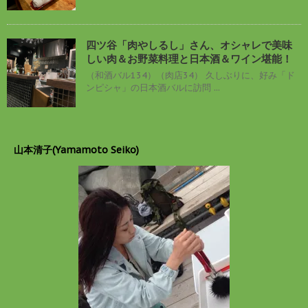
四ツ谷「肉やしるし」さん、オシャレで美味
しい肉＆お野菜料理と日本酒＆ワイン堪能！
（和酒バル134）（肉店34） 久しぶりに、好み「ド
ンピシャ」の日本酒バルに訪問 ...
山本清子(Yamamoto Seiko)