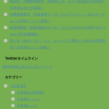
初訪問：沖縄県那覇市「沖縄青二才」さんで全国産のお料理と
日本酒を余さず堪能！
沖縄県那覇市「洋食酒場トトロ」さんでラクレットほかチーズ
＆バル料理とワイン満喫！
新宿御苑前「鮨居酒屋みかづき」さんでおまかせお寿司＆おつ
まみで日本酒堪能！
四ツ谷「肉やしるし」さん、オシャレで美味しい肉＆お野菜料
理と日本酒＆ワイン堪能！
Twitterタイムライン
@nishiki_acさんのツイート
カテゴリー
【日本酒】
日本酒お店訪問記
日本酒イベント
日本酒レシピ