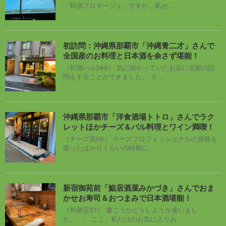
「和酒フロマージュ」ですが、私が ...
初訪問：沖縄県那覇市「沖縄青二才」さんで
全国産のお料理と日本酒を余さず堪能！
（和酒バル366） 気に掛かっていたお店に念願の訪
問をすることができました。 そ ...
沖縄県那覇市「洋食酒場トトロ」さんでラク
レットほかチーズ＆バル料理とワイン満喫！
（チーズ店06） チーズプロフェッショナルの資格を
取ったばかりくらいの時期に、 ...
新宿御苑前「鮨居酒屋みかづき」さんでおま
かせお寿司＆おつまみで日本酒堪能！
（和酒店57） 書こうかどうしようか迷いまし
た。。。 ここ、私だけのお気に入りお ...