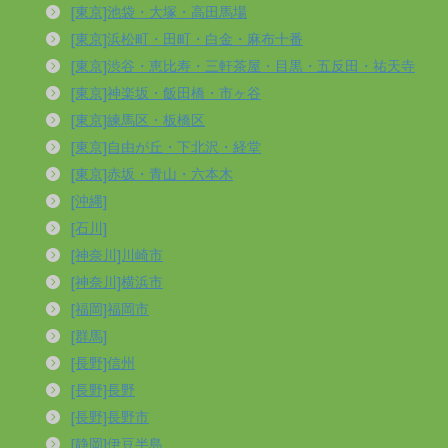
[東京]池袋・大塚・高田馬場
[東京]浜松町・田町・白金・麻布十番
[東京]渋谷・恵比寿・三軒茶屋・目黒・五反田・祐天寺
[東京]神楽坂・飯田橋・市ヶ谷
[東京]練馬区・板橋区
[東京]自由が丘・下北沢・経堂
[東京]赤坂・青山・六本木
[沖縄]
[石川]
[神奈川]川崎市
[神奈川]横浜市
[福岡]福岡市
[群馬]
[長野]信州
[長野]長野
[長野]長野市
[静岡]伊豆半島