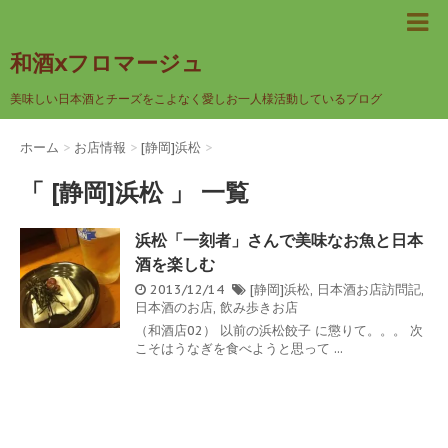
和酒xフロマージュ
美味しい日本酒とチーズをこよなく愛しお一人様活動しているブログ
ホーム
>
お店情報
>
[静岡]浜松
>
「 [静岡]浜松 」 一覧
浜松「一刻者」さんで美味なお魚と日本
酒を楽しむ
2013/12/14
[静岡]浜松
,
日本酒お店訪問記
,
日本酒のお店
,
飲み歩きお店
（和酒店02） 以前の浜松餃子 に懲りて。。。 次
こそはうなぎを食べようと思って ...