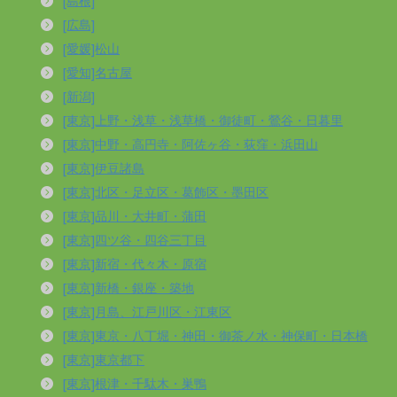
[島根]
[広島]
[愛媛]松山
[愛知]名古屋
[新潟]
[東京]上野・浅草・浅草橋・御徒町・鶯谷・日暮里
[東京]中野・高円寺・阿佐ヶ谷・荻窪・浜田山
[東京]伊豆諸島
[東京]北区・足立区・葛飾区・墨田区
[東京]品川・大井町・蒲田
[東京]四ツ谷・四谷三丁目
[東京]新宿・代々木・原宿
[東京]新橋・銀座・築地
[東京]月島、江戸川区・江東区
[東京]東京・八丁堀・神田・御茶ノ水・神保町・日本橋
[東京]東京都下
[東京]根津・千駄木・巣鴨